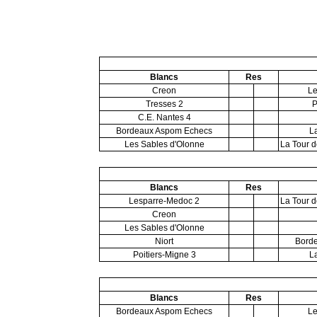
Blancs
Res
Creon
Le
Tresses 2
P
C.E. Nantes 4
Bordeaux Aspom Echecs
L
Les Sables d'Olonne
La Tour d
Blancs
Res
Lesparre-Medoc 2
La Tour d
Creon
Les Sables d'Olonne
Niort
Bord
Poitiers-Migne 3
L
Blancs
Res
Bordeaux Aspom Echecs
Le