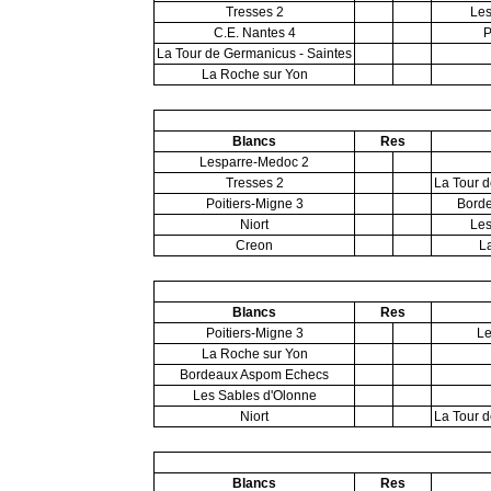
Tresses 2
Les
C.E. Nantes 4
P
La Tour de Germanicus - Saintes
La Roche sur Yon
Blancs
Res
Lesparre-Medoc 2
Tresses 2
La Tour d
Poitiers-Migne 3
Bord
Niort
Les
Creon
L
Blancs
Res
Poitiers-Migne 3
Le
La Roche sur Yon
Bordeaux Aspom Echecs
Les Sables d'Olonne
Niort
La Tour d
Blancs
Res