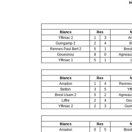
I
Blancs
Res
N
Yffiniac 2
1
3
Ar
Guingamp 2
2
4
B
Rennes Paul Bert 2
5
1
Bres
Gouesnou
8
0
Agneaux
Yffiniac 1
5
1
L
Blancs
Res
N
Arradon
1
4
Rennes 
Betton
3
5
Yff
Brest Usam 2
5
2
Agneaux
Liffre
2
4
Go
Yffiniac 2
2
3
Gui
Blancs
Res
N
Arradon
0
5
Bres