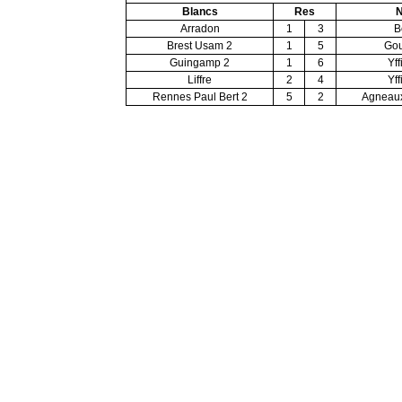
Blancs
Res
N
Arradon
1
3
B
Brest Usam 2
1
5
Go
Guingamp 2
1
6
Yff
Liffre
2
4
Yff
Rennes Paul Bert 2
5
2
Agneaux