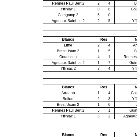
Rennes Paul Bert 2
2
4
B
Yffiniac 1
0
8
Go
Guingamp 2
6
0
L
Agneaux Saint-Lo 2
2
5
Yff
Blancs
Res
N
Liffre
2
4
Ar
Brest Usam 2
1
5
B
Gouesnou
4
1
Rennes 
Agneaux Saint-Lo 2
1
7
Gui
Yffiniac 2
3
4
Yff
Blancs
Res
N
Arradon
1
4
Go
Betton
2
3
Yff
Brest Usam 2
1
6
L
Rennes Paul Bert 2
5
1
Gui
Yffiniac 1
5
2
Agneaux
Blancs
Res
N