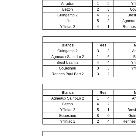
Arradon
1
5
Yff
Betton
2
3
Go
Guingamp 2
4
2
Bres
Liffre
5
3
Agneaux
Yffiniac 2
4
1
Rennes 
Blancs
Res
N
Guingamp 2
3
3
Ar
Agneaux Saint-Lo 2
1
6
B
Brest Usam 2
4
4
Yff
Gouesnou
3
3
Yff
Rennes Paul Bert 2
3
2
L
Blancs
Res
N
Agneaux Saint-Lo 2
1
4
Ar
Betton
4
2
L
Yffiniac 2
5
1
Bres
Gouesnou
8
0
Gui
Yffiniac 1
2
4
Rennes 