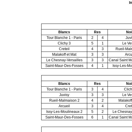
I
Blancs
Res
Noi
Tour Blanche 1 - Paris
2
4
Juv
Clichy 3
5
1
Le Ve
Creteil
4
3
Rueil-Mal
Malakoff et Mat
3
3
Arcu
Le Chesnay-Versailles
3
3
Canal Saint Ma
Saint-Maur-Des-Fosses
4
1
Issy-Les-Mo
Blancs
Res
Noi
Tour Blanche 1 - Paris
3
4
Clic
Juvisy
3
3
Le Ve
Rueil-Malmaison 2
4
2
Malakoff
Arcueil
3
4
Cret
Issy-Les-Moulineaux 2
5
2
Le Chesnay-
Saint-Maur-Des-Fosses
6
1
Canal Saint Ma