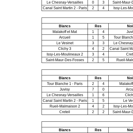
Le Chesnay-Versailles
0
3
Saint-Maur-
Canal Saint Martin 2 - Paris
2
4
Issy-Les-Mo
Blancs
Res
Noi
Malakoff et Mat
1
4
Juv
Arcueil
1
5
Tour Blanch
Le Vesinet
3
3
Le Chesnay-
Clichy 3
4
2
Canal Saint Ma
Issy-Les-Moulineaux 2
3
4
Cret
Saint-Maur-Des-Fosses
2
5
Rueil-Mal
Blancs
Res
Noi
Tour Blanche 1 - Paris
2
4
Malakoff
Juvisy
7
0
Arcu
Le Chesnay-Versailles
1
6
Clic
Canal Saint Martin 2 - Paris
1
5
Le Ve
Rueil-Malmaison 2
4
2
Issy-Les-Mo
Creteil
2
2
Saint-Maur-
Blancs
Res
Noi