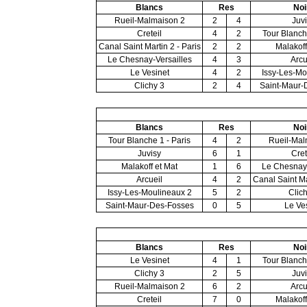
Blancs
Res
Noi
Rueil-Malmaison 2
2
4
Juv
Creteil
4
2
Tour Blanch
Canal Saint Martin 2 - Paris
2
2
Malakoff
Le Chesnay-Versailles
4
3
Arcu
Le Vesinet
4
2
Issy-Les-Mo
Clichy 3
2
4
Saint-Maur-
Blancs
Res
Noi
Tour Blanche 1 - Paris
4
2
Rueil-Mal
Juvisy
6
1
Cret
Malakoff et Mat
1
6
Le Chesnay-
Arcueil
4
2
Canal Saint Ma
Issy-Les-Moulineaux 2
5
2
Clic
Saint-Maur-Des-Fosses
0
5
Le Ve
Blancs
Res
Noi
Le Vesinet
4
1
Tour Blanch
Clichy 3
2
5
Juv
Rueil-Malmaison 2
6
2
Arcu
Creteil
7
0
Malakoff