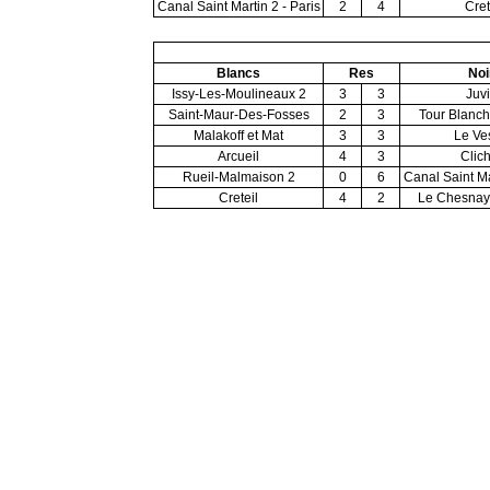
Canal Saint Martin 2 - Paris
2
4
Cret
Blancs
Res
Noi
Issy-Les-Moulineaux 2
3
3
Juv
Saint-Maur-Des-Fosses
2
3
Tour Blanch
Malakoff et Mat
3
3
Le Ve
Arcueil
4
3
Clic
Rueil-Malmaison 2
0
6
Canal Saint Ma
Creteil
4
2
Le Chesnay-