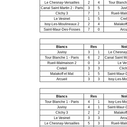
Le Chesnay-Versailles
2
4
Tour Blanch
Canal Saint Martin 2 - Paris
3
5
Juv
Clichy 3
7
1
Rueil-Mal
Le Vesinet
1
5
Cret
Issy-Les-Moulineaux 2
2
4
Malakoff
Saint-Maur-Des-Fosses
7
0
Arcu
Blancs
Res
Noi
Juvisy
3
1
Le Chesnay-
Tour Blanche 1 - Paris
6
2
Canal Saint Ma
Rueil-Malmaison 2
0
3
Le Ve
Creteil
3
3
Clic
Malakoff et Mat
1
5
Saint-Maur-
Arcueil
3
3
Issy-Les-Mo
Blancs
Res
Noi
Tour Blanche 1 - Paris
4
1
Issy-Les-Mo
Juvisy
4
1
Saint-Maur-
Clichy 3
2
2
Malakoff
Le Vesinet
3
3
Arcu
Le Chesnay-Versailles
5
3
Rueil-Mal