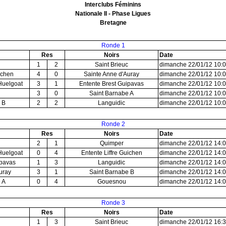
Interclubs Féminins
Nationale II - Phase Ligues
Bretagne
Ronde 1
Res
Noirs
Date
1
2
Saint Brieuc
dimanche 22/01/12 10:
ichen
4
0
Sainte Anne d'Auray
dimanche 22/01/12 10:
Huelgoat
3
1
Entente Brest Guipavas
dimanche 22/01/12 10:
3
0
Saint Barnabe A
dimanche 22/01/12 10:
 B
2
2
Languidic
dimanche 22/01/12 10:
Ronde 2
Res
Noirs
Date
2
1
Quimper
dimanche 22/01/12 14:
Huelgoat
0
4
Entente Liffre Guichen
dimanche 22/01/12 14:
ipavas
1
3
Languidic
dimanche 22/01/12 14:
uray
3
1
Saint Barnabe B
dimanche 22/01/12 14:
 A
0
4
Gouesnou
dimanche 22/01/12 14:
Ronde 3
Res
Noirs
Date
1
3
Saint Brieuc
dimanche 22/01/12 16: