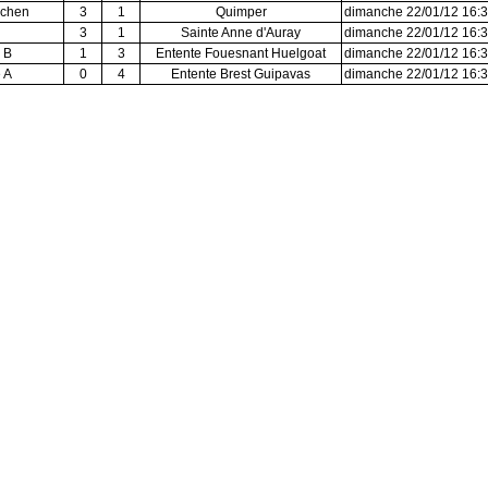
ichen
3
1
Quimper
dimanche 22/01/12 16:
3
1
Sainte Anne d'Auray
dimanche 22/01/12 16:
 B
1
3
Entente Fouesnant Huelgoat
dimanche 22/01/12 16:
 A
0
4
Entente Brest Guipavas
dimanche 22/01/12 16: