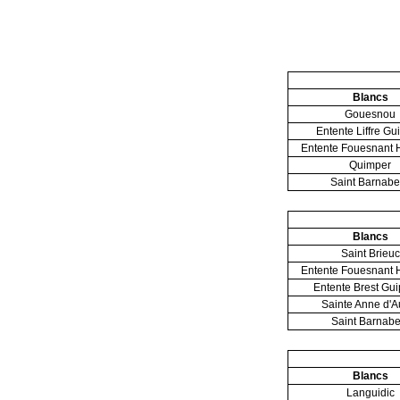
Blancs
Gouesnou
Entente Liffre Gu
Entente Fouesnant 
Quimper
Saint Barnabe
Blancs
Saint Brieuc
Entente Fouesnant 
Entente Brest Gu
Sainte Anne d'A
Saint Barnabe
Blancs
Languidic