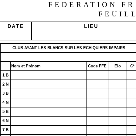
FEDERATION FR
FEUIL
DATE
LIEU
CLUB AYANT LES BLANCS SUR LES ECHIQUIERS IMPAIRS
Nom et Prénom
Code FFE
Elo
C*
1 B
2 N
3 B
4 N
5 B
6 N
7 B