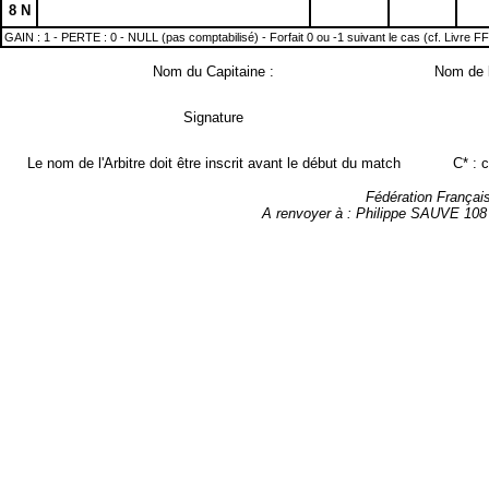
8 N
GAIN : 1 - PERTE : 0 - NULL (pas comptabilisé) - Forfait 0 ou -1 suivant le cas (cf. Livre F
Nom du Capitaine :
Nom de l
Signature
Le nom de l'Arbitre doit être inscrit avant le début du match
C* : 
Fédération Françai
A renvoyer à : Philippe SAUVE 108