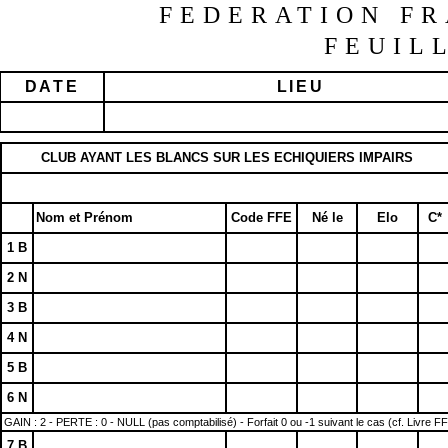
FEDERATION FR
FEUIL
DATE
LIEU
CLUB AYANT LES BLANCS SUR LES ECHIQUIERS IMPAIRS
Nom et Prénom
Code FFE
Né le
Elo
C*
1 B
2 N
3 B
4 N
5 B
6 N
GAIN : 2 - PERTE : 0 - NULL (pas comptabilisé) - Forfait 0 ou -1 suivant le cas (cf. Livre F
7 B