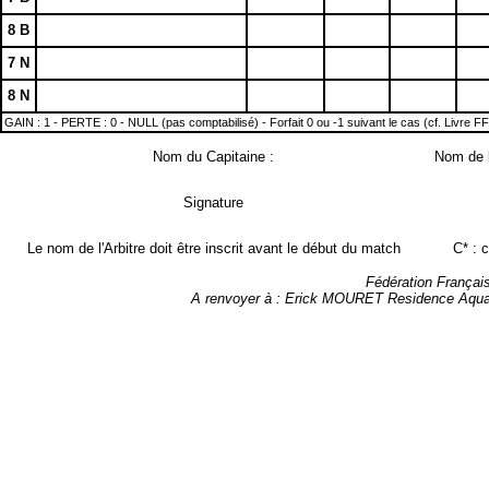
8 B
7 N
8 N
GAIN : 1 - PERTE : 0 - NULL (pas comptabilisé) - Forfait 0 ou -1 suivant le cas (cf. Livre F
Nom du Capitaine :
Nom de l
Signature
Le nom de l'Arbitre doit être inscrit avant le début du match
C* : 
Fédération Françai
A renvoyer à : Erick MOURET Residence Aqua