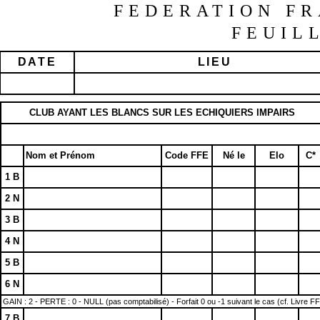
FEDERATION FR
FEUIL
DATE
LIEU
CLUB AYANT LES BLANCS SUR LES ECHIQUIERS IMPAIRS
Nom et Prénom
Code FFE
Né le
Elo
C*
1 B
2 N
3 B
4 N
5 B
6 N
GAIN : 2 - PERTE : 0 - NULL (pas comptabilisé) - Forfait 0 ou -1 suivant le cas (cf. Livre F
7 B