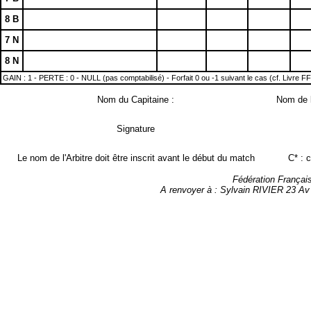
8 B
7 N
8 N
GAIN : 1 - PERTE : 0 - NULL (pas comptabilisé) - Forfait 0 ou -1 suivant le cas (cf. Livre F
Nom du Capitaine :
Nom de l
Signature
Le nom de l'Arbitre doit être inscrit avant le début du match
C* : 
Fédération Françai
A renvoyer à : Sylvain RIVIER 23 