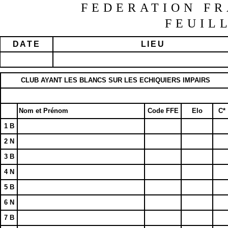
FEDERATION FR
FEUIL
DATE
LIEU
CLUB AYANT LES BLANCS SUR LES ECHIQUIERS IMPAIRS
Nom et Prénom
Code FFE
Elo
C*
1 B
2 N
3 B
4 N
5 B
6 N
7 B