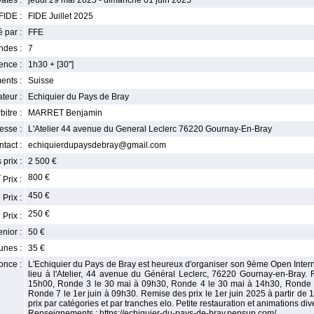
ates :
jeudi 29 mai 2025 - dimanche 01 juin 2025
FIDE :
FIDE Juillet 2025
 par :
FFE
ndes :
7
nce :
1h30 + [30'']
ents :
Suisse
teur :
Echiquier du Pays de Bray
bitre :
MARRET Benjamin
esse :
L'Atelier 44 avenue du General Leclerc 76220 Gournay-En-Bray
tact :
echiquierdupaysdebray@gmail.com
 prix :
2 500 €
r
800 €
Prix :
e
450 €
Prix :
e
250 €
Prix :
enior :
50 €
unes :
35 €
once :
L'Echiquier du Pays de Bray est heureux d'organiser son 9ème Open Interna
lieu à l'Atelier, 44 avenue du Général Leclerc, 76220 Gournay-en-Bray
15h00, Ronde 3 le 30 mai à 09h30, Ronde 4 le 30 mai à 14h30, Ronde 
Ronde 7 le 1er juin à 09h30. Remise des prix le 1er juin 2025 à partir de
prix par catégories et par tranches elo. Petite restauration et animations div
Renseignements : https://echiquier-du-pays-de-bray.pepsup.com/