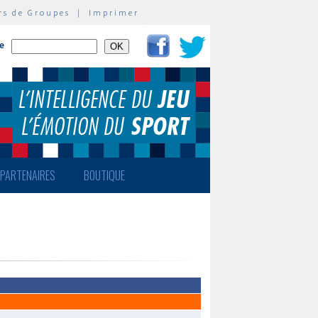
rs de Groupes
|
Imprimer
te
PARTENAIRES
BOUTIQUE