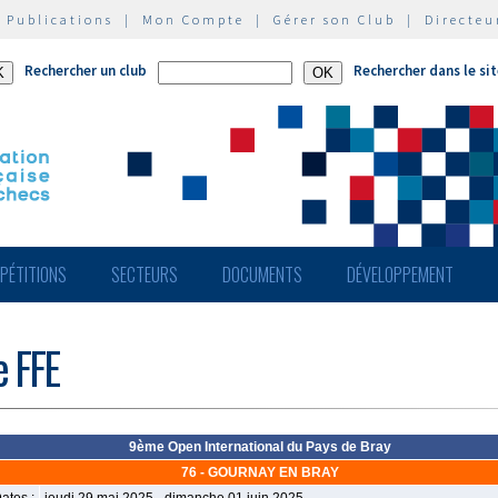
|
Publications
|
Mon Compte
|
Gérer son Club
|
Directeu
Rechercher un club
Rechercher dans le si
PÉTITIONS
SECTEURS
DOCUMENTS
DÉVELOPPEMENT
e FFE
9ème Open International du Pays de Bray
76 - GOURNAY EN BRAY