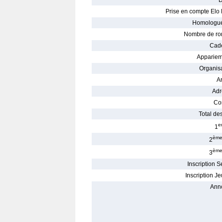
D
Prise en compte Elo 
Homologué
Nombre de ro
Cade
Appariem
Organisa
Ar
Adr
Con
Total des
e
1
èm
2
èm
3
Inscription S
Inscription Je
Ann