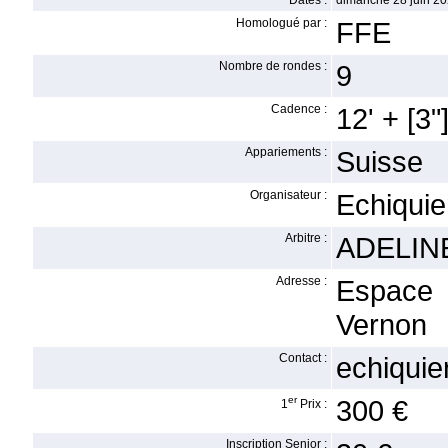
Dates :
dimanche 28 juin 20
Homologué par :
FFE
Nombre de rondes :
9
Cadence :
12' + [3"
Appariements :
Suisse
Organisateur :
Echiquie
Arbitre :
ADELINE
Adresse :
Espace 
Vernon
Contact :
echiqui
er
300 €
1
Prix :
Inscription Senior :