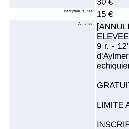
30 €
Inscription Jeunes :
15 €
Annonce :
[ANNU
ELEVEE
9 r. - 1
d'Aylme
echiqui
GRATUIT
LIMITE 
INSCRI