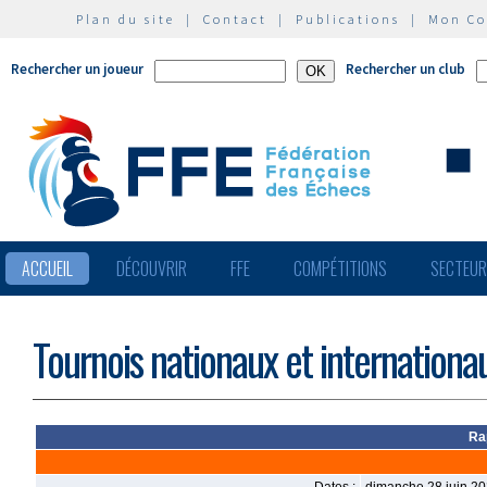
Plan du site
|
Contact
|
Publications
|
Mon C
Rechercher un joueur
Rechercher un club
ACCUEIL
DÉCOUVRIR
FFE
COMPÉTITIONS
SECTEU
Tournois nationaux et internationa
Ra