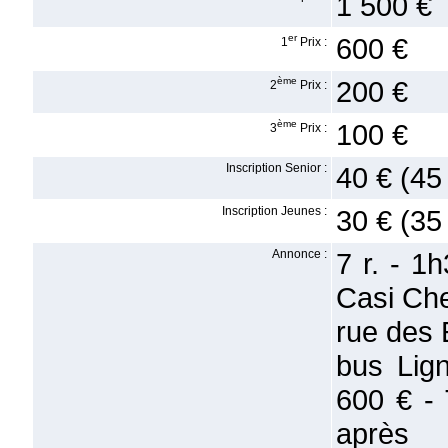
1 500 €
er
600 €
1
Prix :
ème
200 €
2
Prix :
ème
100 €
3
Prix :
Inscription Senior :
40 € (45
Inscription Jeunes :
30 € (35
Annonce :
7 r. - 1
Casi Ch
rue des
bus Lig
600 € - 
apr