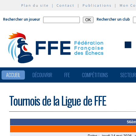
Plan du site
|
Contact
|
Publications
|
Mon C
Rechercher un joueur
Rechercher un club
ACCUEIL
DÉCOUVRIR
FFE
COMPÉTITIONS
SECTEU
Tournois de la Ligue de FFE
56èm