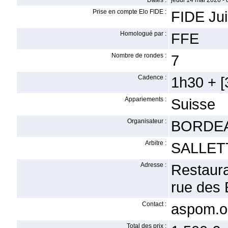
Dates :
jeudi 14 mai 2026 -
Prise en compte Elo FIDE :
FIDE Ju
Homologué par :
FFE
Nombre de rondes :
7
Cadence :
1h30 + [3
Appariements :
Suisse
Organisateur :
BORDE
Arbitre :
SALLETT
Adresse :
Restaur
rue des
Contact :
aspom.o
Total des prix :