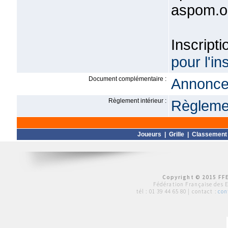
aspom.o
Inscrip
pour l'i
Document complémentaire :
Annonce 
Règlement intérieur :
Règlemen
Joueurs
|
Grille
|
Classement
Copyright © 2015 FFE
Fédération Française des 
tél :
01 39 44 65 80
| contact :
con