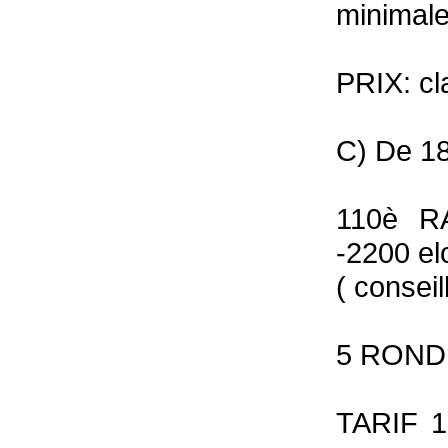
minimale
PRIX: cl
C) De 1
110è 
-2200 el
( consei
5 ROND
TARIF 1