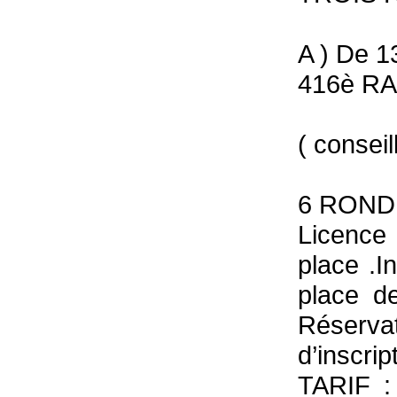
A ) De 1
416è RA
( consei
6 ROND
Licence
place .I
place d
Réserv
d’inscrip
TARIF :