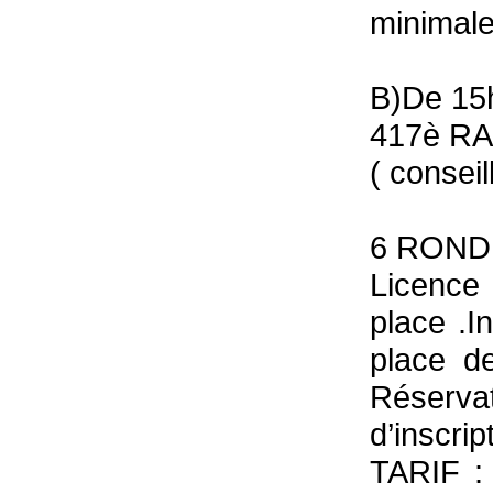
minimale
B)De 15h
417è RA
( consei
6 ROND
Licence
place .I
place d
Réserv
d’inscrip
TARIF :