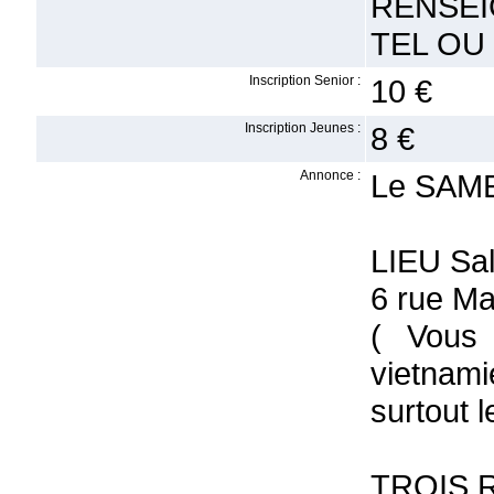
RENSEI
TEL OU 
Inscription Senior :
10 €
Inscription Jeunes :
8 €
Annonce :
Le SAME
LIEU Sa
6 rue M
( Vous 
vietnam
surtout 
TROIS 