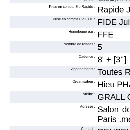
Dates :
samedi 06 juin 2026
Prise en compte Elo Rapide :
Rapide J
Prise en compte Elo FIDE :
FIDE Jui
Homologué par :
FFE
Nombre de rondes :
5
Cadence :
8' + [3'']
Appariements :
Toutes 
Organisateur :
Hieu P
Arbitre :
GRALL 
Adresse :
Salon d
Paris .
Contact :