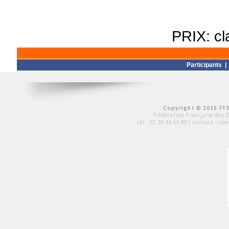
PRIX: cl
Participants
Copyright © 2015 FFE
Fédération Française des 
tél :
01 39 44 65 80
| contact :
con