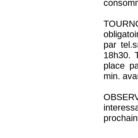
consomm
TOURNOI
obligato
par tel
18h30. T
place p
min. avan
OBSERV
interess
prochain