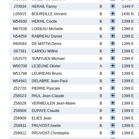
J70934
HERAIL Fanny
B
1449 F
L05915
BOUREILLE Vincent
B
1430 N
W54930
HERAIL Cecile
B
1399 E
M67538
LOISEAU Michelle
B
1399 E
N54059
RABREAU Daniel
B
1399 E
R60584
DE MATTIA Denis
B
1399 E
S67381
CARIOU Wilfrid
B
1399 E
U52575
SUMYUEN Michael
B
1399 E
W50708
LEJEUNE Olivier
A
1399 E
W51798
LEURIDAN Bruno
B
1399 E
W54941
DELABRE Jean-Paul
B
1399 E
Z52720
PIERRE Pascale
B
1399 E
Z56023
PAUL Jean-Claude
B
1399 E
Z56028
VERMEULEN Jean-Marie
B
1399 E
Z58908
DUFAYE Claude
B
1399 E
Z58909
ELIES Jean
B
1399 E
Z58911
PRUVOST Axelle
B
1399 E
Z58912
PRUVOST Christophe
B
1399 E