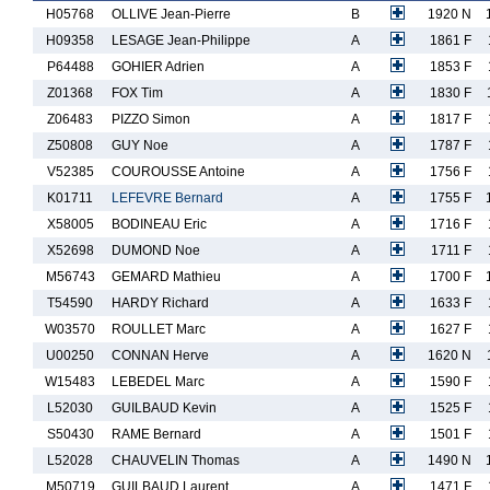
H05768
OLLIVE Jean-Pierre
B
1920 N
H09358
LESAGE Jean-Philippe
A
1861 F
P64488
GOHIER Adrien
A
1853 F
Z01368
FOX Tim
A
1830 F
Z06483
PIZZO Simon
A
1817 F
Z50808
GUY Noe
A
1787 F
V52385
COUROUSSE Antoine
A
1756 F
K01711
LEFEVRE Bernard
A
1755 F
X58005
BODINEAU Eric
A
1716 F
X52698
DUMOND Noe
A
1711 F
M56743
GEMARD Mathieu
A
1700 F
T54590
HARDY Richard
A
1633 F
W03570
ROULLET Marc
A
1627 F
U00250
CONNAN Herve
A
1620 N
W15483
LEBEDEL Marc
A
1590 F
L52030
GUILBAUD Kevin
A
1525 F
S50430
RAME Bernard
A
1501 F
L52028
CHAUVELIN Thomas
A
1490 N
M50719
GUILBAUD Laurent
A
1471 F