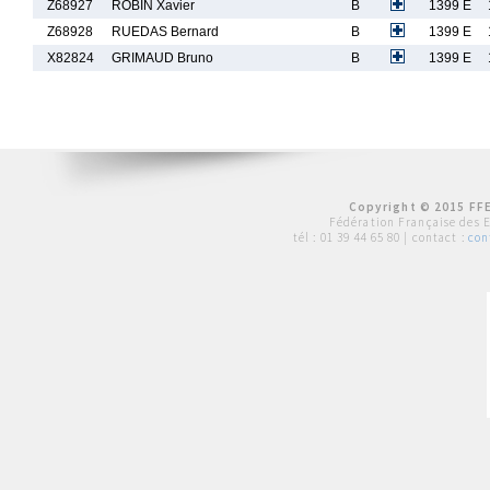
Z68927
ROBIN Xavier
B
1399 E
Z68928
RUEDAS Bernard
B
1399 E
X82824
GRIMAUD Bruno
B
1399 E
Copyright © 2015 FFE
Fédération Française des 
tél :
01 39 44 65 80
| contact :
con