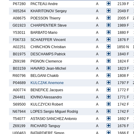
P67280
PACTEAU Andre
A
2139 F
X65264
KHARITONOV Sergey
A
2049 F
A08675
POESSON Thierry
A
2005 F
G01923
CHARPENTIER Steve
A
1989 F
Y53011
BARBATO Mario
A
1880 F
F06733
SCHAEFFER Vincent
A
1876 F
A02251
CHINCHON Christian
A
1850 N
B01975
DESCHAMPS Patrick
A
1840 F
Z69198
PIGNON Clemence
A
1824 F
B03159
HAVARD Jean-Michel
A
1823 F
R60796
BELGANI Chakib
A
1808 F
P04689
KULCZAK Anemone
A
1797 F
A00774
BENEFICE Jacques
A
1772 F
Z64481
IOVINO Alessandro
A
1771 F
S69500
KULCZYCKI Robert
A
1742 F
N67944
LOPES Sergio Miguel Rodrig
A
1742 F
T54077
ASTASIO SANCHEZ Antonio
A
1692 F
Z69199
RICHARD Tanguy
A
1676 F
U00463
BATARDIERE Simon
A
1666 F