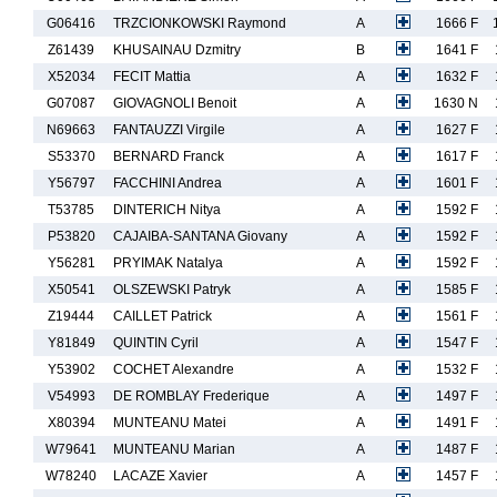
G06416
TRZCIONKOWSKI Raymond
A
1666 F
Z61439
KHUSAINAU Dzmitry
B
1641 F
X52034
FECIT Mattia
A
1632 F
G07087
GIOVAGNOLI Benoit
A
1630 N
N69663
FANTAUZZI Virgile
A
1627 F
S53370
BERNARD Franck
A
1617 F
Y56797
FACCHINI Andrea
A
1601 F
T53785
DINTERICH Nitya
A
1592 F
P53820
CAJAIBA-SANTANA Giovany
A
1592 F
Y56281
PRYIMAK Natalya
A
1592 F
X50541
OLSZEWSKI Patryk
A
1585 F
Z19444
CAILLET Patrick
A
1561 F
Y81849
QUINTIN Cyril
A
1547 F
Y53902
COCHET Alexandre
A
1532 F
V54993
DE ROMBLAY Frederique
A
1497 F
X80394
MUNTEANU Matei
A
1491 F
W79641
MUNTEANU Marian
A
1487 F
W78240
LACAZE Xavier
A
1457 F