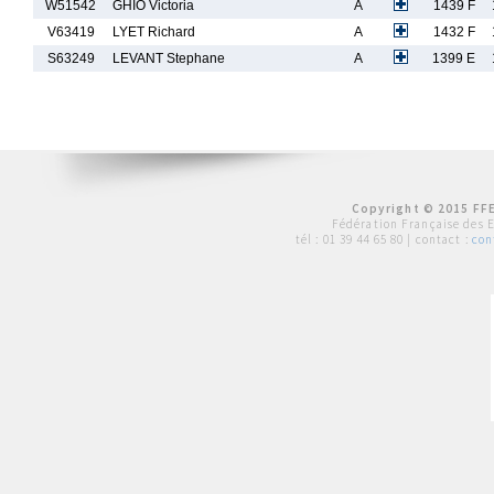
W51542
GHIO Victoria
A
1439 F
V63419
LYET Richard
A
1432 F
S63249
LEVANT Stephane
A
1399 E
Copyright © 2015 FFE
Fédération Française des 
tél :
01 39 44 65 80
| contact :
con