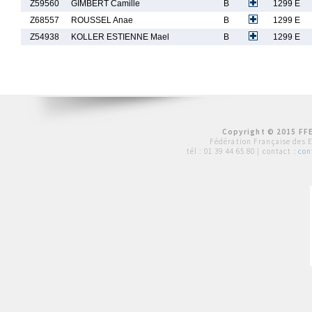
Z59560
GIMBERT Camille
B
1299 E
Z68557
ROUSSEL Anae
B
1299 E
Z54938
KOLLER ESTIENNE Mael
B
1299 E
Copyright © 2015 FFE
Fédération Française des 
tél :
01 39 44 65 80
| contact :
con