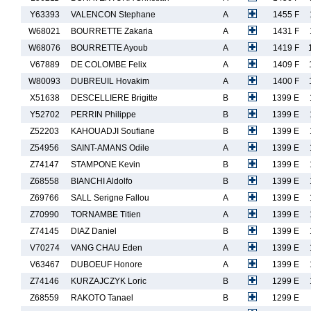
Y63393
VALENCON Stephane
A
1455 F
W68021
BOURRETTE Zakaria
A
1431 F
W68076
BOURRETTE Ayoub
A
1419 F
V67889
DE COLOMBE Felix
A
1409 F
W80093
DUBREUIL Hovakim
A
1400 F
X51638
DESCELLIERE Brigitte
B
1399 E
Y52702
PERRIN Philippe
B
1399 E
Z52203
KAHOUADJI Soufiane
B
1399 E
Z54956
SAINT-AMANS Odile
A
1399 E
Z74147
STAMPONE Kevin
B
1399 E
Z68558
BIANCHI Aldolfo
B
1399 E
Z69766
SALL Serigne Fallou
A
1399 E
Z70990
TORNAMBE Titien
A
1399 E
Z74145
DIAZ Daniel
B
1399 E
V70274
VANG CHAU Eden
A
1399 E
V63467
DUBOEUF Honore
A
1399 E
Z74146
KURZAJCZYK Loric
B
1299 E
Z68559
RAKOTO Tanael
B
1299 E