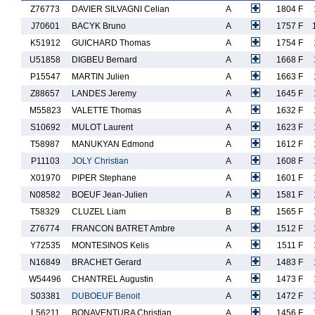
Z76773
DAVIER SILVAGNI Celian
A
1804 F
J70601
BACYK Bruno
A
1757 F
K51912
GUICHARD Thomas
A
1754 F
U51858
DIGBEU Bernard
A
1668 F
P15547
MARTIN Julien
A
1663 F
Z88657
LANDES Jeremy
A
1645 F
M55823
VALETTE Thomas
A
1632 F
S10692
MULOT Laurent
A
1623 F
T58987
MANUKYAN Edmond
A
1612 F
P11103
JOLY Christian
A
1608 F
X01970
PIPER Stephane
A
1601 F
N08582
BOEUF Jean-Julien
A
1581 F
T58329
CLUZEL Liam
B
1565 F
Z76774
FRANCON BATRET Ambre
A
1512 F
Y72535
MONTESINOS Kelis
A
1511 F
N16849
BRACHET Gerard
A
1483 F
W54496
CHANTREL Augustin
A
1473 F
S03381
DUBOEUF Benoit
A
1472 F
L56211
BONAVENTURA Christian
A
1456 F