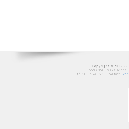
Copyright © 2015 FFE
Fédération Française des 
tél :
01 39 44 65 80
| contact :
con