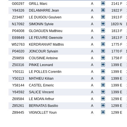
G00297
GRILL Marc
A
2141 F
Y84326
DELAMARRE Jean
A
1922 F
Z23487
LE DUIGOU Goulven
A
1913 F
N17092
SIMONIN Sylvie
A
1820 N
P04008
GLOAGUEN Matthieu
A
1813 F
E69849
LE FEUVRE Gwenole
A
1813 F
W52763
KERDRANVAT Matthis
A
1775 F
P04020
JONCOUR Sylvain
A
1770 F
Z59859
COUSINIE Antoine
A
1758 F
Z50316
PINKE Leonard
A
1399 E
Y50111
LE POLLES Corentin
A
1399 E
Y50113
MATHIEU Kilian
A
1399 E
Y58144
CASTEL Emeric
A
1399 E
Y64592
SALICE Vincent
A
1399 E
Z69584
LE MOAN Arthur
A
1299 E
Z85261
BERNATAS Basilio
A
1299 E
Z89445
VIGNOLLET Youn
A
1299 E