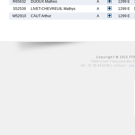
R65632
DIJOUX Matheo
A
1299 E
S52539
LIVET-CHEVREUIL Mathys
A
1299 E
W52910
CAUT Arthur
A
1299 E
Copyright © 2015 FFE
Fédération Française des 
tél :
01 39 44 65 80
| contact :
con