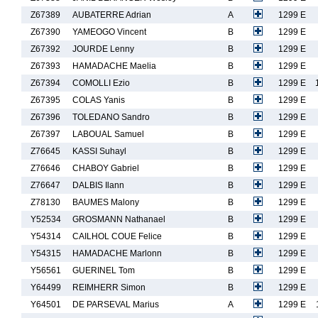
Z67389
AUBATERRE Adrian
A
1299 E
Z67390
YAMEOGO Vincent
B
1299 E
Z67392
JOURDE Lenny
B
1299 E
Z67393
HAMADACHE Maelia
B
1299 E
Z67394
COMOLLI Ezio
B
1299 E
Z67395
COLAS Yanis
B
1299 E
Z67396
TOLEDANO Sandro
B
1299 E
Z67397
LABOUAL Samuel
B
1299 E
Z76645
KASSI Suhayl
B
1299 E
Z76646
CHABOY Gabriel
B
1299 E
Z76647
DALBIS Ilann
B
1299 E
Z78130
BAUMES Malony
B
1299 E
Y52534
GROSMANN Nathanael
B
1299 E
Y54314
CAILHOL COUE Felice
B
1299 E
Y54315
HAMADACHE Marlonn
B
1299 E
Y56561
GUERINEL Tom
B
1299 E
Y64499
REIMHERR Simon
B
1299 E
Y64501
DE PARSEVAL Marius
A
1299 E