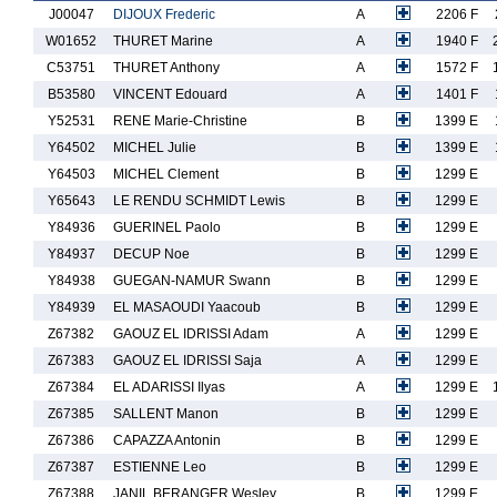
J00047
DIJOUX Frederic
A
2206 F
W01652
THURET Marine
A
1940 F
C53751
THURET Anthony
A
1572 F
B53580
VINCENT Edouard
A
1401 F
Y52531
RENE Marie-Christine
B
1399 E
Y64502
MICHEL Julie
B
1399 E
Y64503
MICHEL Clement
B
1299 E
Y65643
LE RENDU SCHMIDT Lewis
B
1299 E
Y84936
GUERINEL Paolo
B
1299 E
Y84937
DECUP Noe
B
1299 E
Y84938
GUEGAN-NAMUR Swann
B
1299 E
Y84939
EL MASAOUDI Yaacoub
B
1299 E
Z67382
GAOUZ EL IDRISSI Adam
A
1299 E
Z67383
GAOUZ EL IDRISSI Saja
A
1299 E
Z67384
EL ADARISSI Ilyas
A
1299 E
Z67385
SALLENT Manon
B
1299 E
Z67386
CAPAZZA Antonin
B
1299 E
Z67387
ESTIENNE Leo
B
1299 E
Z67388
JANIL BERANGER Wesley
B
1299 E