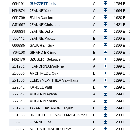
G54191
GUAZZETTI Loic
A
1784 F
N54874
JEANNE Yadel
A
1664 F
G51769
FALLA Damien
A
1620 F
W51667
JEANNE Christiana
A
1421 F
W66839
JEANNE Didier
A
1399 E
J09442
JEANNE Mickael
B
1399 E
G66385
GAUCHET Guy
A
1399 E
Y64198
GIRARDIER Eric
B
1399 E
N62470
SZUBERT Sebastien
A
1399 E
Z61981
FLANDRINA Madlyne
A
1399 E
Z66660
ARCHIMEDE Guy
B
1399 E
Z71306
LEMOYNE-NITHILA Max-Hans
A
1299 E
Z92641
KANCEL Paul
B
1299 E
Z92642
MUGERIN Ayana
A
1299 E
Z92643
MUGERIN Stellio
A
1299 E
Z61982
TAZARO JASARON Lelyam
B
1299 E
Z61983
BROTHER-THENAUD-MAGU Kimati
B
1299 E
Z63299
JEANNE Elsa
B
1299 E
Z66092
AUGUSTE-MATHIEU Leys
A
1299 E