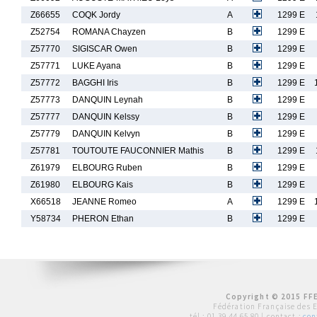
Z66655
COQK Jordy
A
1299 E
Z52754
ROMANA Chayzen
B
1299 E
Z57770
SIGISCAR Owen
B
1299 E
Z57771
LUKE Ayana
B
1299 E
Z57772
BAGGHI Iris
B
1299 E
Z57773
DANQUIN Leynah
B
1299 E
Z57777
DANQUIN Kelssy
B
1299 E
Z57779
DANQUIN Kelvyn
B
1299 E
Z57781
TOUTOUTE FAUCONNIER Mathis
B
1299 E
Z61979
ELBOURG Ruben
B
1299 E
Z61980
ELBOURG Kais
B
1299 E
X66518
JEANNE Romeo
A
1299 E
Y58734
PHERON Ethan
B
1299 E
Copyright © 2015 FFE
Fédération Française des 
tél :
01 39 44 65 80
| contact :
con