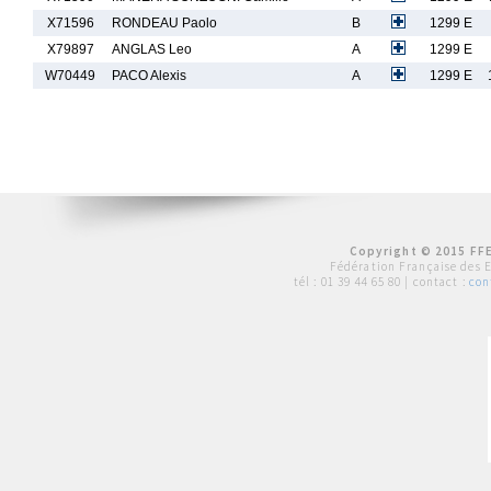
X71596
RONDEAU Paolo
B
1299 E
X79897
ANGLAS Leo
A
1299 E
W70449
PACO Alexis
A
1299 E
Copyright © 2015 FFE
Fédération Française des 
tél :
01 39 44 65 80
| contact :
con