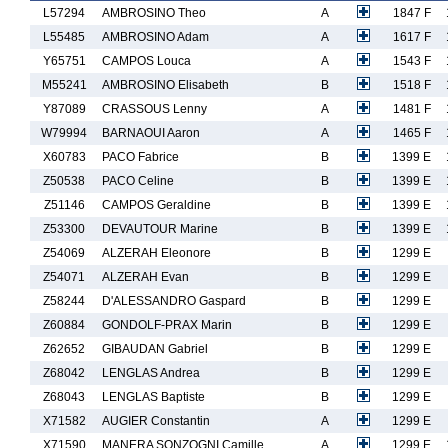
L57294
AMBROSINO Theo
A
1847 F
L55485
AMBROSINO Adam
A
1617 F
Y65751
CAMPOS Louca
A
1543 F
M55241
AMBROSINO Elisabeth
B
1518 F
Y87089
CRASSOUS Lenny
A
1481 F
W79994
BARNAOUI Aaron
A
1465 F
X60783
PACO Fabrice
B
1399 E
Z50538
PACO Celine
B
1399 E
Z51146
CAMPOS Geraldine
B
1399 E
Z53300
DEVAUTOUR Marine
B
1399 E
Z54069
ALZERAH Eleonore
B
1299 E
Z54071
ALZERAH Evan
B
1299 E
Z58244
D'ALESSANDRO Gaspard
B
1299 E
Z60884
GONDOLF-PRAX Marin
B
1299 E
Z62652
GIBAUDAN Gabriel
B
1299 E
Z68042
LENGLAS Andrea
B
1299 E
Z68043
LENGLAS Baptiste
B
1299 E
X71582
AUGIER Constantin
A
1299 E
X71590
MANERA SONZOGNI Camille
A
1299 E