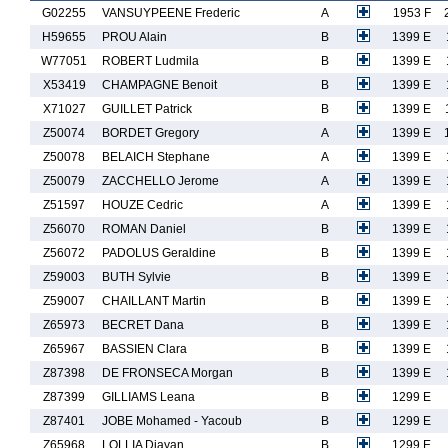
G02255
VANSUYPEENE Frederic
A
1953 F
H59655
PROU Alain
B
1399 E
W77051
ROBERT Ludmila
B
1399 E
X53419
CHAMPAGNE Benoit
B
1399 E
X71027
GUILLET Patrick
B
1399 E
Z50074
BORDET Gregory
A
1399 E
Z50078
BELAICH Stephane
A
1399 E
Z50079
ZACCHELLO Jerome
A
1399 E
Z51597
HOUZE Cedric
A
1399 E
Z56070
ROMAN Daniel
B
1399 E
Z56072
PADOLUS Geraldine
B
1399 E
Z59003
BUTH Sylvie
B
1399 E
Z59007
CHAILLANT Martin
B
1399 E
Z65973
BECRET Dana
B
1399 E
Z65967
BASSIEN Clara
B
1399 E
Z87398
DE FRONSECA Morgan
B
1399 E
Z87399
GILLIAMS Leana
B
1299 E
Z87401
JOBE Mohamed - Yacoub
B
1299 E
Z65968
LOLLIA Djayan
B
1299 E