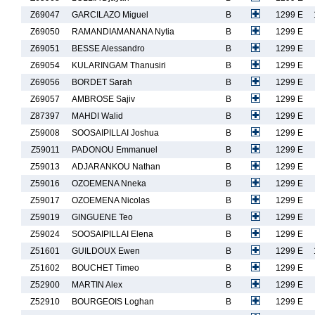
Z69047
GARCILAZO Miguel
B
1299 E
Z69050
RAMANDIAMANANA Nytia
B
1299 E
Z69051
BESSE Alessandro
B
1299 E
Z69054
KULARINGAM Thanusiri
B
1299 E
Z69056
BORDET Sarah
B
1299 E
Z69057
AMBROSE Sajiv
B
1299 E
Z87397
MAHDI Walid
B
1299 E
Z59008
SOOSAIPILLAI Joshua
B
1299 E
Z59011
PADONOU Emmanuel
B
1299 E
Z59013
ADJARANKOU Nathan
B
1299 E
Z59016
OZOEMENA Nneka
B
1299 E
Z59017
OZOEMENA Nicolas
B
1299 E
Z59019
GINGUENE Teo
B
1299 E
Z59024
SOOSAIPILLAI Elena
B
1299 E
Z51601
GUILDOUX Ewen
B
1299 E
Z51602
BOUCHET Timeo
B
1299 E
Z52900
MARTIN Alex
B
1299 E
Z52910
BOURGEOIS Loghan
B
1299 E