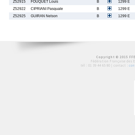
Z52915
FOUQUET Louis
B
1299 E
Z52922
CIPRIANI Pasquale
B
1299 E
Z52925
GUIRAN Nelson
B
1299 E
Copyright © 2015 FFE
Fédération Française des 
tél :
01 39 44 65 80
| contact :
con