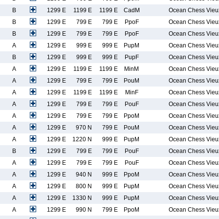
B
1299 E
1199 E
1199 E
CadM
Ocean Chess Vieu
B
1299 E
799 E
799 E
PpoF
Ocean Chess Vieu
B
1299 E
799 E
799 E
PpoF
Ocean Chess Vieu
A
1299 E
999 E
999 E
PupM
Ocean Chess Vieu
B
1299 E
999 E
999 E
PupF
Ocean Chess Vieu
A
1299 E
1199 E
1199 E
MinM
Ocean Chess Vieu
A
1299 E
799 E
799 E
PouM
Ocean Chess Vieu
A
1299 E
1199 E
1199 E
MinF
Ocean Chess Vieu
A
1299 E
799 E
799 E
PouF
Ocean Chess Vieu
A
1299 E
799 E
799 E
PpoM
Ocean Chess Vieu
A
1299 E
970 N
799 E
PouM
Ocean Chess Vieu
A
1299 E
1220 N
999 E
PupM
Ocean Chess Vieu
B
1299 E
799 E
799 E
PouF
Ocean Chess Vieu
A
1299 E
799 E
799 E
PouF
Ocean Chess Vieu
A
1299 E
940 N
999 E
PpoM
Ocean Chess Vieu
A
1299 E
800 N
999 E
PupM
Ocean Chess Vieu
A
1299 E
1330 N
999 E
PupM
Ocean Chess Vieu
A
1299 E
990 N
799 E
PpoM
Ocean Chess Vieu