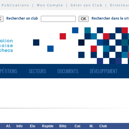
|
Publications
|
Mon Compte
|
Gérer son Club
|
Directeu
Rechercher un club
Rechercher dans le si
PÉTITIONS
SECTEURS
DOCUMENTS
DÉVELOPPEMENT
Af.
Info
Elo
Rapide
Blitz
Cat
M.
Club