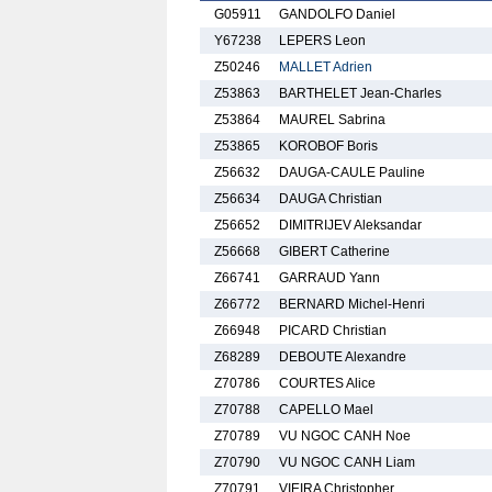
G05911
GANDOLFO Daniel
Y67238
LEPERS Leon
Z50246
MALLET Adrien
Z53863
BARTHELET Jean-Charles
Z53864
MAUREL Sabrina
Z53865
KOROBOF Boris
Z56632
DAUGA-CAULE Pauline
Z56634
DAUGA Christian
Z56652
DIMITRIJEV Aleksandar
Z56668
GIBERT Catherine
Z66741
GARRAUD Yann
Z66772
BERNARD Michel-Henri
Z66948
PICARD Christian
Z68289
DEBOUTE Alexandre
Z70786
COURTES Alice
Z70788
CAPELLO Mael
Z70789
VU NGOC CANH Noe
Z70790
VU NGOC CANH Liam
Z70791
VIEIRA Christopher