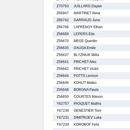
Z70793
JUILLARD Dayan
Z66947
MARTINET Alma
Z66742
GARRAUD June
Z66766
LAFRENOY Ethan
Z56669
LEPERS Elie
Z56670
MEGE Quentin
Z56635
DAUGA Emile
Z56637
BLYZNIUK Milla
Z56641
FRICHET Aiko
Z56642
FRICHET Victor
Z56644
POTTS Lennon
Z56646
KOHUT Mateo
Z56648
BORGNA Paula
Z56650
COURTES Manon
Y62757
PASQUET Mathis
Y67230
GENESTIER Tom
Y67231
DIMITRIJEV Luka
Y67234
KOROBOF Felix