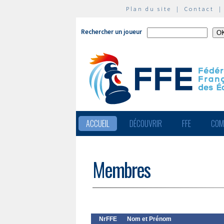
Plan du site
|
Contact
Rechercher un joueur
ACCUEIL
DÉCOUVRIR
FFE
COM
Membres
NrFFE
Nom et Prénom