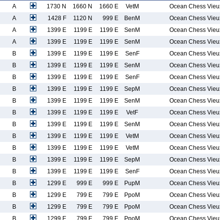
A
1730 N
1660 N
1660 E
VetM
Ocean Chess Vieu
A
1428 F
1120 N
999 E
BenM
Ocean Chess Vieu
A
1399 E
1199 E
1199 E
SenM
Ocean Chess Vieu
A
1399 E
1199 E
1199 E
SenM
Ocean Chess Vieu
B
1399 E
1199 E
1199 E
SenF
Ocean Chess Vieu
B
1399 E
1199 E
1199 E
SenM
Ocean Chess Vieu
B
1399 E
1199 E
1199 E
SenF
Ocean Chess Vieu
B
1399 E
1199 E
1199 E
SepM
Ocean Chess Vieu
B
1399 E
1199 E
1199 E
SenM
Ocean Chess Vieu
B
1399 E
1199 E
1199 E
VetF
Ocean Chess Vieu
B
1399 E
1199 E
1199 E
SenM
Ocean Chess Vieu
B
1399 E
1199 E
1199 E
VetM
Ocean Chess Vieu
B
1399 E
1199 E
1199 E
VetM
Ocean Chess Vieu
B
1399 E
1199 E
1199 E
SepM
Ocean Chess Vieu
B
1399 E
1199 E
1199 E
SenF
Ocean Chess Vieu
B
1299 E
999 E
999 E
PupM
Ocean Chess Vieu
B
1299 E
799 E
799 E
PpoM
Ocean Chess Vieu
B
1299 E
799 E
799 E
PpoM
Ocean Chess Vieu
B
1299 E
799 E
799 E
PpoM
Ocean Chess Vieu