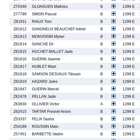
Z70346
GLOAGUEN Mathieu
B
1399 E
Z77799
SIMON Pascal
B
1399 E
Z81811
RIAUX Tom
B
1299 E
Z81812
GANGNEUX BEAUCHEF Adriel
B
1299 E
Z81813
MONVOISIN Mylan
B
1299 E
Z81814
GANCHE Eli
B
1299 E
Z81815
HUCHET MALLET Jade
B
1299 E
Z81816
GUERIN Jeanne
B
1299 E
Z81817
HUBLET Mael
B
1299 E
Z81818
SAMSON DESVAUX Titouan
B
1299 E
Z81819
HAZARD Jules
B
1299 E
Z81847
GUERIN Marcel
B
1299 E
Z82478
PELLAN Jade
B
1299 E
Z63830
OLLIVIER Victor
A
1299 E
Z62415
TARTAR Fresnel Aronn
B
1299 E
Z53337
FELIX Sasha
B
1299 E
Z54189
ROUSSIN Malo
B
1299 E
Z57451
BARBETTE Vadim
B
1299 E