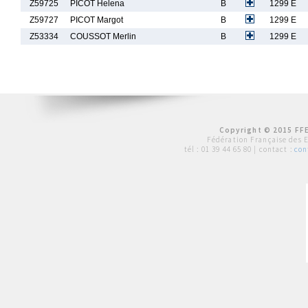
Z59725
PICOT Helena
B
1299 E
Z59727
PICOT Margot
B
1299 E
Z53334
COUSSOT Merlin
B
1299 E
Copyright © 2015 FFE
Fédération Française des 
tél :
01 39 44 65 80
| contact :
con