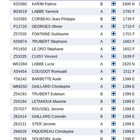
K02080
KARIM Patrice
B
1800 N
B03619
LABBE Yannick
A
1792 F
S10385
CORBEAU Jean-Philippe
B
1739 F
P12720
GEORGES Olivier
A
1710 F
Z57030
FONTAINE Guillaume
A
1701 F
K50874
TRUBERT Stephane
A
1662 F
P51650
LE DRO Stephane
A
1652 F
Z53335
CUISY Vincent
A
1639 F
W01084
LABBE Lucie
A
1620 N
X54454
COUSSOT Romuald
A
1511 F
Y56242
BARBETTE Aude
A
1399 E
W69292
GAILLARD Christophe
A
1399 E
Z54193
TRUBERT Esteban
B
1399 E
Z54194
LETANOUX Maxime
B
1399 E
Z57027
ROUSSEL Jerome
A
1399 E
Z62414
GAILLARD Corentin
B
1399 E
Z63131
STER Jerome
A
1399 E
Z66628
PIQUEREAU Christophe
B
1399 E
Z69749
SOURDRIL Aude
B
1399 E