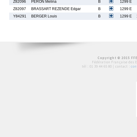
Z82096
PERON Melina
B
1299 E
Z82097
BRASSART REZENDE Edgar
B
1299 E
Y84291
BERGER Louis
B
1299 E
Copyright © 2015 FFE
Fédération Française des 
tél :
01 39 44 65 80
| contact :
con