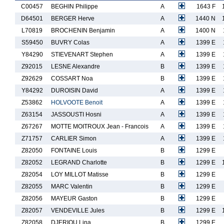
C00457
BEGHIN Philippe
A
1643 F
D64501
BERGER Herve
A
1440 N
L70819
BROCHENIN Benjamin
A
1400 N
S59450
BUVRY Colas
A
1399 E
Y84290
STIEVENART Stephen
A
1399 E
Z92015
LESNE Alexandre
B
1399 E
Z92629
COSSART Noa
B
1399 E
Y84292
DUROISIN David
A
1399 E
Z53862
HOLVOOTE Benoit
A
1399 E
Z63154
JASSOUSTI Hosni
A
1399 E
Z67267
MOTTE MOITROUX Jean - Francois
A
1399 E
Z71757
CARLIER Simon
A
1399 E
Z82050
FONTAINE Louis
B
1299 E
Z82052
LEGRAND Charlotte
B
1299 E
Z82054
LOY MILLOT Matisse
B
1299 E
Z82055
MARC Valentin
B
1299 E
Z82056
MAYEUR Gaston
B
1299 E
Z82057
VENDEVILLE Jules
B
1299 E
Z82058
DJERIOU Lina
B
1299 E