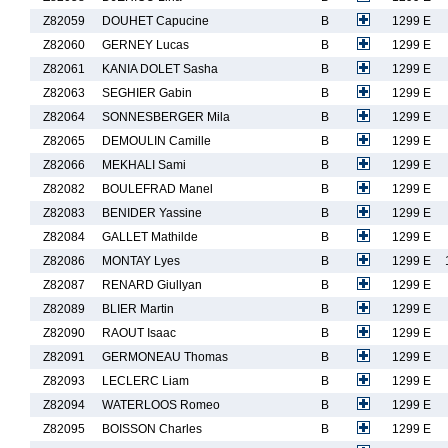
Z82059
DOUHET Capucine
B
1299 E
Z82060
GERNEY Lucas
B
1299 E
Z82061
KANIA DOLET Sasha
B
1299 E
Z82063
SEGHIER Gabin
B
1299 E
Z82064
SONNESBERGER Mila
B
1299 E
Z82065
DEMOULIN Camille
B
1299 E
Z82066
MEKHALI Sami
B
1299 E
Z82082
BOULEFRAD Manel
B
1299 E
Z82083
BENIDER Yassine
B
1299 E
Z82084
GALLET Mathilde
B
1299 E
Z82086
MONTAY Lyes
B
1299 E
Z82087
RENARD Giullyan
B
1299 E
Z82089
BLIER Martin
B
1299 E
Z82090
RAOUT Isaac
B
1299 E
Z82091
GERMONEAU Thomas
B
1299 E
Z82093
LECLERC Liam
B
1299 E
Z82094
WATERLOOS Romeo
B
1299 E
Z82095
BOISSON Charles
B
1299 E