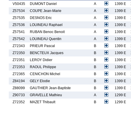
V50435
DUMONT Daniel
A
1399 E
Z57534
COUPE Jean-Marie
A
1399 E
Z57535
DESNOS Eric
A
1399 E
Z57536
LOUINEAU Raphael
A
1399 E
Z57541
RUBAN Benoc Benoit
A
1399 E
Z57542
LOUINEAU Quentin
A
1399 E
Z72343
PRIEUR Pascal
B
1399 E
Z72350
BENCTEUX Jacques
B
1399 E
Z72351
LEROY Didier
B
1399 E
Z72353
RAOUL Philippe
B
1399 E
Z72365
CENICHON Michel
B
1399 E
Z84194
GELY Elodie
B
1399 E
Z88099
GAUTHIER Jean-Baptiste
B
1399 E
Z90733
GRAVELLE Mathieu
A
1299 E
Z72352
MAZET Thibault
B
1299 E