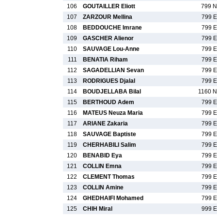
106
GOUTAILLER Eliott
799 N
107
ZARZOUR Mellina
799 E
108
BEDDOUCHE Imrane
799 E
109
GASCHER Alienor
799 E
110
SAUVAGE Lou-Anne
799 E
111
BENATIA Riham
799 E
112
SAGADELLIAN Sevan
799 E
113
RODRIGUES Djalal
799 E
114
BOUDJELLABA Bilal
1160 N
115
BERTHOUD Adem
799 E
116
MATEUS Neuza Maria
799 E
117
ARIANE Zakaria
799 E
118
SAUVAGE Baptiste
799 E
119
CHERHABILI Salim
799 E
120
BENABID Eya
799 E
121
COLLIN Emna
799 E
122
CLEMENT Thomas
799 E
123
COLLIN Amine
799 E
124
GHEDHAIFI Mohamed
799 E
125
CHIH Miral
999 E