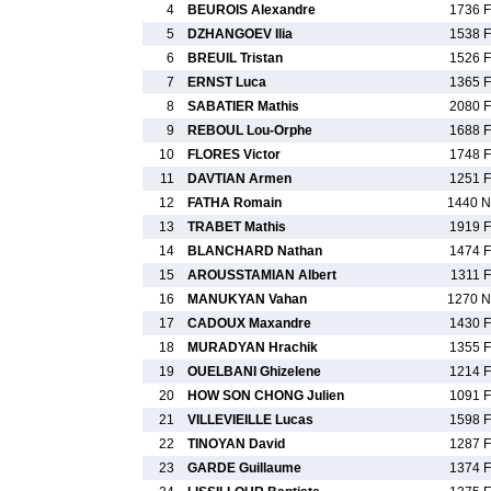
4
BEUROIS Alexandre
1736 F
5
DZHANGOEV Ilia
1538 F
6
BREUIL Tristan
1526 F
7
ERNST Luca
1365 F
8
SABATIER Mathis
2080 F
9
REBOUL Lou-Orphe
1688 F
10
FLORES Victor
1748 F
11
DAVTIAN Armen
1251 F
12
FATHA Romain
1440 N
13
TRABET Mathis
1919 F
14
BLANCHARD Nathan
1474 F
15
AROUSSTAMIAN Albert
1311 F
16
MANUKYAN Vahan
1270 N
17
CADOUX Maxandre
1430 F
18
MURADYAN Hrachik
1355 F
19
OUELBANI Ghizelene
1214 F
20
HOW SON CHONG Julien
1091 F
21
VILLEVIEILLE Lucas
1598 F
22
TINOYAN David
1287 F
23
GARDE Guillaume
1374 F