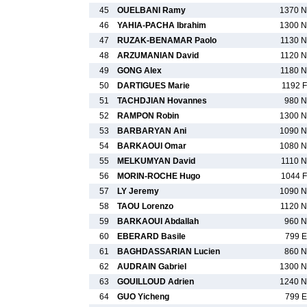
45
OUELBANI Ramy
1370 N
46
YAHIA-PACHA Ibrahim
1300 N
47
RUZAK-BENAMAR Paolo
1130 N
48
ARZUMANIAN David
1120 N
49
GONG Alex
1180 N
50
DARTIGUES Marie
1192 F
51
TACHDJIAN Hovannes
980 N
52
RAMPON Robin
1300 N
53
BARBARYAN Ani
1090 N
54
BARKAOUI Omar
1080 N
55
MELKUMYAN David
1110 N
56
MORIN-ROCHE Hugo
1044 F
57
LY Jeremy
1090 N
58
TAOU Lorenzo
1120 N
59
BARKAOUI Abdallah
960 N
60
EBERARD Basile
799 E
61
BAGHDASSARIAN Lucien
860 N
62
AUDRAIN Gabriel
1300 N
63
GOUILLOUD Adrien
1240 N
64
GUO Yicheng
799 E