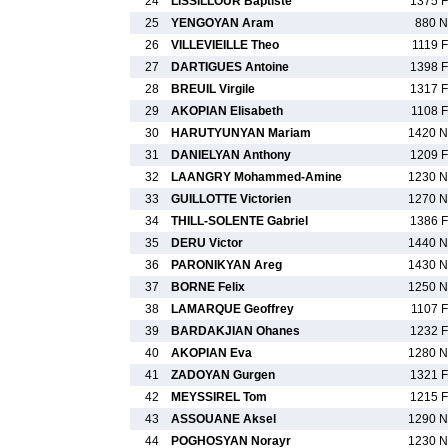
24
LISSILLOUR Baptiste
1375 F
25
YENGOYAN Aram
880 N
26
VILLEVIEILLE Theo
1119 F
27
DARTIGUES Antoine
1398 F
28
BREUIL Virgile
1317 F
29
AKOPIAN Elisabeth
1108 F
30
HARUTYUNYAN Mariam
1420 N
31
DANIELYAN Anthony
1209 F
32
LAANGRY Mohammed-Amine
1230 N
33
GUILLOTTE Victorien
1270 N
34
THILL-SOLENTE Gabriel
1386 F
35
DERU Victor
1440 N
36
PARONIKYAN Areg
1430 N
37
BORNE Felix
1250 N
38
LAMARQUE Geoffrey
1107 F
39
BARDAKJIAN Ohanes
1232 F
40
AKOPIAN Eva
1280 N
41
ZADOYAN Gurgen
1321 F
42
MEYSSIREL Tom
1215 F
43
ASSOUANE Aksel
1290 N
44
POGHOSYAN Norayr
1230 N