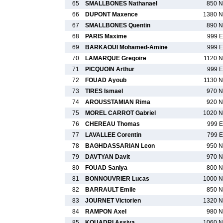
65
SMALLBONES Nathanael
850 N
66
DUPONT Maxence
1380 N
67
SMALLBONES Quentin
890 N
68
PARIS Maxime
999 E
69
BARKAOUI Mohamed-Amine
999 E
70
LAMARQUE Gregoire
1120 N
71
PICQUOIN Arthur
999 E
72
FOUAD Ayoub
1130 N
73
TIRES Ismael
970 N
74
AROUSSTAMIAN Rima
920 N
75
MOREL CARROT Gabriel
1020 N
76
CHEREAU Thomas
999 E
77
LAVALLEE Corentin
799 E
78
BAGHDASSARIAN Leon
950 N
79
DAVTYAN Davit
970 N
80
FOUAD Saniya
800 N
81
BONNOUVRIER Lucas
1000 N
82
BARRAULT Emile
850 N
83
JOURNET Victorien
1320 N
84
RAMPON Axel
980 N
85
KOUADRI Assiya
1060 N