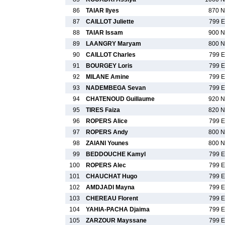
86
TAIAR Ilyes
870 N
87
CAILLOT Juliette
799 E
88
TAIAR Issam
900 N
89
LAANGRY Maryam
800 N
90
CAILLOT Charles
799 E
91
BOURGEY Loris
799 E
92
MILANE Amine
799 E
93
NADEMBEGA Sevan
799 E
94
CHATENOUD Guillaume
920 N
95
TIRES Faiza
820 N
96
ROPERS Alice
799 E
97
ROPERS Andy
800 N
98
ZAIANI Younes
800 N
99
BEDDOUCHE Kamyl
799 E
100
ROPERS Alec
799 E
101
CHAUCHAT Hugo
799 E
102
AMDJADI Mayna
799 E
103
CHEREAU Florent
799 E
104
YAHIA-PACHA Djaima
799 E
105
ZARZOUR Mayssane
799 E