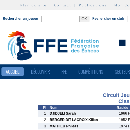
Plan du site
|
Contact
|
Publications
|
Mon C
Rechercher un joueur
Rechercher un club
ACCUEIL
DÉCOUVRIR
FFE
COMPÉTITIONS
SECTEU
Circuit Je
Clas
Pl
Nom
Rapide
1
DJIDJELI Sarah
1966 F
2
BERGER DIT LACROIX Kilian
1952 F
3
MATHIEU Phileas
1974 F