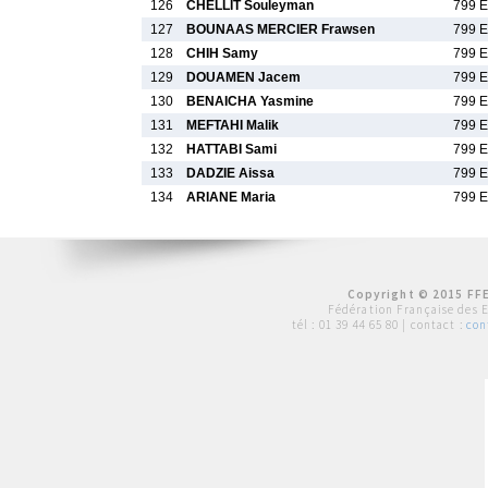
126
CHELLIT Souleyman
799 E
127
BOUNAAS MERCIER Frawsen
799 E
128
CHIH Samy
799 E
129
DOUAMEN Jacem
799 E
130
BENAICHA Yasmine
799 E
131
MEFTAHI Malik
799 E
132
HATTABI Sami
799 E
133
DADZIE Aissa
799 E
134
ARIANE Maria
799 E
Copyright © 2015 FFE
Fédération Française des 
tél :
01 39 44 65 80
| contact :
con