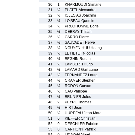
30
1
KHARMOUDI Slimane
31
½
PLATEL Alexandre
32
½
IGLESIAS Joachim
33
½
LOISEAU Quentin
34
½
PRODHOMME Boris
35
½
DEBRAY Tristan
36
½
GARRO Pierre
37
½
SAUVADET Herve
38
½
NGUYEN-HUU Hoang
39
½
LE HETET Nicolas
40
½
BEGHIN Ronan
41
½
LAMBERTI Hugo
42
½
LAMARD Guillaume
43
½
FERNANDEZ Laura
44
½
CRAMER Stephen
45
½
RODON Gurvan
46
½
CAO Philippe
47
½
BRUNIER Jules
48
½
PEYRE Thomas
49
½
HIRT Jean
50
½
HURPEAU Jean-Marc
51
0
KIEFFER Christian
52
0
DESCHLER Fabrice
53
0
CARTIGNY Patrick
54
0
LICAYAN Albert