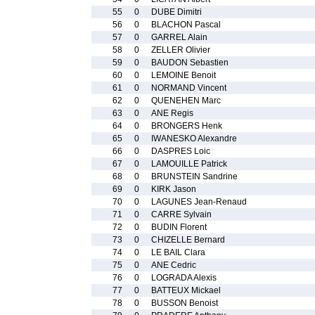
55
0
DUBE Dimitri
56
0
BLACHON Pascal
57
0
GARREL Alain
58
0
ZELLER Olivier
59
0
BAUDON Sebastien
60
0
LEMOINE Benoit
61
0
NORMAND Vincent
62
0
QUENEHEN Marc
63
0
ANE Regis
64
0
BRONGERS Henk
65
0
IWANESKO Alexandre
66
0
DASPRES Loic
67
0
LAMOUILLE Patrick
68
0
BRUNSTEIN Sandrine
69
0
KIRK Jason
70
0
LAGUNES Jean-Renaud
71
0
CARRE Sylvain
72
0
BUDIN Florent
73
0
CHIZELLE Bernard
74
0
LE BAIL Clara
75
0
ANE Cedric
76
0
LOGRADA Alexis
77
0
BATTEUX Mickael
78
0
BUSSON Benoist