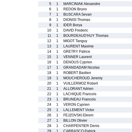
5
1
MARCINIAK Alexandre
6
1
REDON Bruno
7
1
BUSCARA Sevan
8
1
DIONISI Thomas
9
1
IDER Borya
10
1
DAVID Frederic
11
1
BOURDEAUD'HUY Thomas
12
1
MIGOT Tanguy
13
1
LAURENT Maxime
14
1
GRETRY Patrice
15
1
VENNER Laurent
16
1
DENOUS Cyprien
17
1
GRANDADAM Nicolas
18
1
ROBERT Bastien
19
1
MOUCHEROUD Jeremy
20
1
VUILLERMOZ Robert
21
1
ALLORANT Adrien
22
1
LACHIQUE Francois
23
1
BRUNEAU Francois
24
1
VERON Cyprien
25
1
LALLEMENT Victor
26
1
FEJZOVSKI Ekrem
27
1
BILLON Olivier
28
1
CHARPENTIER Denis
29
1
CARRASCO Patrick