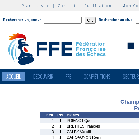
Plan du site
|
Contact
|
Publications
|
Mon C
Rechercher un joueur
Rechercher un club
ACCUEIL
DÉCOUVRIR
FFE
COMPÉTITIONS
SECTEU
Champi
R
Ech.
Pts
Blancs
1
1
POIGNOT Quentin
2
1
BRETHES Francois
3
1
GALBY Vassili
4
1
DARGAGNON Remi