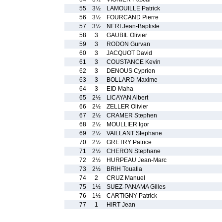
55
3½
LAMOUILLE Patrick
56
3½
FOURCAND Pierre
57
3½
NERI Jean-Baptiste
58
3
GAUBIL Olivier
59
3
RODON Gurvan
60
3
JACQUOT David
61
3
COUSTANCE Kevin
62
3
DENOUS Cyprien
63
3
BOLLARD Maxime
64
3
EID Maha
65
2½
LICAYAN Albert
66
2½
ZELLER Olivier
67
2½
CRAMER Stephen
68
2½
MOULLIER Igor
69
2½
VAILLANT Stephane
70
2½
GRETRY Patrice
71
2½
CHERON Stephane
72
2½
HURPEAU Jean-Marc
73
2½
BRIH Touatia
74
2
CRUZ Manuel
75
1½
SUEZ-PANAMA Gilles
76
1½
CARTIGNY Patrick
77
1
HIRT Jean