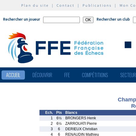
Plan du site
|
Contact
|
Publications
|
Mon C
Rechercher un joueur
Rechercher un club
ACCUEIL
DÉCOUVRIR
FFE
COMPÉTITIONS
SECTEU
Champi
R
Ech.
Pts
Blancs
1
6½
BRONGERS Henk
2
6½
ZARROUATI Pierre
3
6
DERIEUX Christian
4
6
RENAUDIN Mathieu