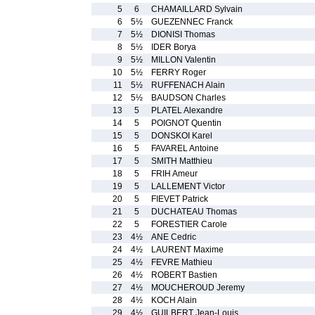
5
6
CHAMAILLARD Sylvain
6
5½
GUEZENNEC Franck
7
5½
DIONISI Thomas
8
5½
IDER Borya
9
5½
MILLON Valentin
10
5½
FERRY Roger
11
5½
RUFFENACH Alain
12
5½
BAUDSON Charles
13
5
PLATEL Alexandre
14
5
POIGNOT Quentin
15
5
DONSKOI Karel
16
5
FAVAREL Antoine
17
5
SMITH Matthieu
18
5
FRIH Ameur
19
5
LALLEMENT Victor
20
5
FIEVET Patrick
21
5
DUCHATEAU Thomas
22
5
FORESTIER Carole
23
4½
ANE Cedric
24
4½
LAURENT Maxime
25
4½
FEVRE Mathieu
26
4½
ROBERT Bastien
27
4½
MOUCHEROUD Jeremy
28
4½
KOCH Alain
29
4½
GUILBERT Jean-Louis