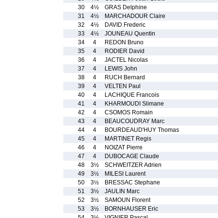
30
4½
GRAS Delphine
31
4½
MARCHADOUR Claire
32
4½
DAVID Frederic
33
4½
JOUNEAU Quentin
34
4
REDON Bruno
35
4
RODIER David
36
4
JACTEL Nicolas
37
4
LEWIS John
38
4
RUCH Bernard
39
4
VELTEN Paul
40
4
LACHIQUE Francois
41
4
KHARMOUDI Slimane
42
4
CSOMOS Romain
43
4
BEAUCOUDRAY Marc
44
4
BOURDEAUD'HUY Thomas
45
4
MARTINET Regis
46
4
NOIZAT Pierre
47
4
DUBOCAGE Claude
48
3½
SCHWEITZER Adrien
49
3½
MILESI Laurent
50
3½
BRESSAC Stephane
51
3½
JAULIN Marc
52
3½
SAMOUN Florent
53
3½
BORNHAUSER Eric
54
3½
VIGNIER Pascal