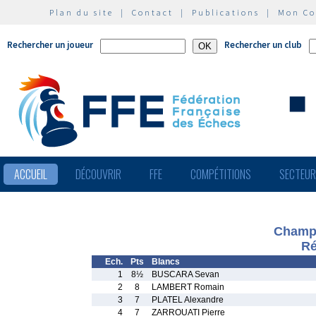
Plan du site
|
Contact
|
Publications
|
Mon C
Rechercher un joueur
Rechercher un club
ACCUEIL
DÉCOUVRIR
FFE
COMPÉTITIONS
SECTEU
Champi
Ré
Ech.
Pts
Blancs
1
8½
BUSCARA Sevan
2
8
LAMBERT Romain
3
7
PLATEL Alexandre
4
7
ZARROUATI Pierre