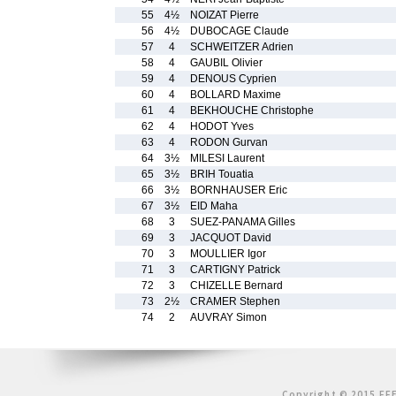
55
4½
NOIZAT Pierre
56
4½
DUBOCAGE Claude
57
4
SCHWEITZER Adrien
58
4
GAUBIL Olivier
59
4
DENOUS Cyprien
60
4
BOLLARD Maxime
61
4
BEKHOUCHE Christophe
62
4
HODOT Yves
63
4
RODON Gurvan
64
3½
MILESI Laurent
65
3½
BRIH Touatia
66
3½
BORNHAUSER Eric
67
3½
EID Maha
68
3
SUEZ-PANAMA Gilles
69
3
JACQUOT David
70
3
MOULLIER Igor
71
3
CARTIGNY Patrick
72
3
CHIZELLE Bernard
73
2½
CRAMER Stephen
74
2
AUVRAY Simon
Copyright © 2015 FFE