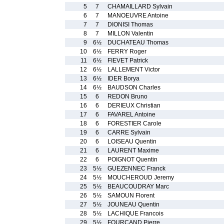
5
7
CHAMAILLARD Sylvain
6
7
MANOEUVRE Antoine
7
7
DIONISI Thomas
8
7
MILLON Valentin
9
6½
DUCHATEAU Thomas
10
6½
FERRY Roger
11
6½
FIEVET Patrick
12
6½
LALLEMENT Victor
13
6½
IDER Borya
14
6½
BAUDSON Charles
15
6
REDON Bruno
16
6
DERIEUX Christian
17
6
FAVAREL Antoine
18
6
FORESTIER Carole
19
6
CARRE Sylvain
20
6
LOISEAU Quentin
21
6
LAURENT Maxime
22
6
POIGNOT Quentin
23
5½
GUEZENNEC Franck
24
5½
MOUCHEROUD Jeremy
25
5½
BEAUCOUDRAY Marc
26
5½
SAMOUN Florent
27
5½
JOUNEAU Quentin
28
5½
LACHIQUE Francois
29
5½
FOURCAND Pierre