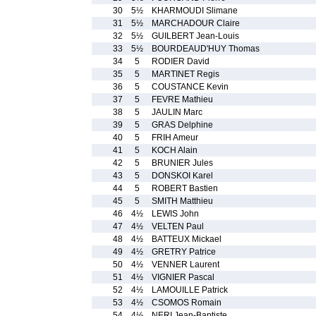
30
5½
KHARMOUDI Slimane
31
5½
MARCHADOUR Claire
32
5½
GUILBERT Jean-Louis
33
5½
BOURDEAUD'HUY Thomas
34
5
RODIER David
35
5
MARTINET Regis
36
5
COUSTANCE Kevin
37
5
FEVRE Mathieu
38
5
JAULIN Marc
39
5
GRAS Delphine
40
5
FRIH Ameur
41
5
KOCH Alain
42
5
BRUNIER Jules
43
5
DONSKOI Karel
44
5
ROBERT Bastien
45
5
SMITH Matthieu
46
4½
LEWIS John
47
4½
VELTEN Paul
48
4½
BATTEUX Mickael
49
4½
GRETRY Patrice
50
4½
VENNER Laurent
51
4½
VIGNIER Pascal
52
4½
LAMOUILLE Patrick
53
4½
CSOMOS Romain
54
4½
NERI Jean-Baptiste