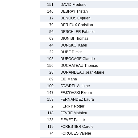
151
DAVID Frederic
146
DEBRAY Tristan
17
DENOUS Cyprien
79
DERIEUX Christian
56
DESCHLER Fabrice
63
DIONISI Thomas
44
DONSKOI Karel
22
DUBE Dimitri
103
DUBOCAGE Claude
156
DUCHATEAU Thomas
28
DURANDEAU Jean-Marie
89
EID Maha
100
FAVAREL Antoine
147
FEJZOVSKI Ekrem
159
FERNANDEZ Laura
2
FERRY Roger
118
FEVRE Mathieu
128
FIEVET Patrick
119
FORESTIER Carole
74
FORGUES Valerie