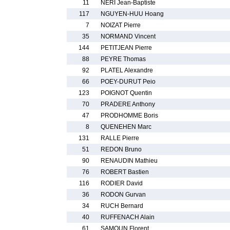
11
NERI Jean-Baptiste
117
NGUYEN-HUU Hoang
7
NOIZAT Pierre
35
NORMAND Vincent
144
PETITJEAN Pierre
88
PEYRE Thomas
92
PLATEL Alexandre
66
POEY-DURUT Peio
123
POIGNOT Quentin
70
PRADERE Anthony
47
PRODHOMME Boris
8
QUENEHEN Marc
131
RALLE Pierre
51
REDON Bruno
90
RENAUDIN Mathieu
76
ROBERT Bastien
116
RODIER David
36
RODON Gurvan
34
RUCH Bernard
40
RUFFENACH Alain
61
SAMOUN Florent