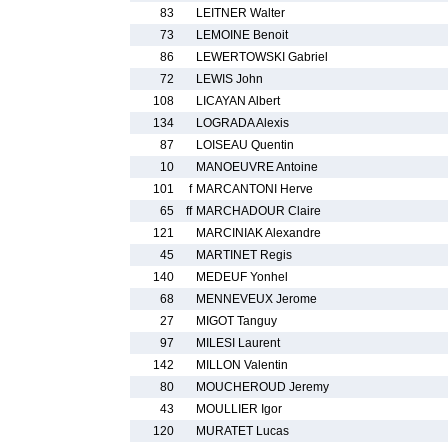
83
LEITNER Walter
73
LEMOINE Benoit
86
LEWERTOWSKI Gabriel
72
LEWIS John
108
LICAYAN Albert
134
LOGRADA Alexis
87
LOISEAU Quentin
10
MANOEUVRE Antoine
101
f
MARCANTONI Herve
65
ff
MARCHADOUR Claire
121
MARCINIAK Alexandre
45
MARTINET Regis
140
MEDEUF Yonhel
68
MENNEVEUX Jerome
27
MIGOT Tanguy
97
MILESI Laurent
142
MILLON Valentin
80
MOUCHEROUD Jeremy
43
MOULLIER Igor
120
MURATET Lucas