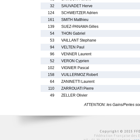
32
SAUVADET Herve
124
SCHWEITZER Adrien
161
SMITH Matthieu
139
SUEZ-PANAMA Gilles
54
THON Gabriel
53
VAILLANT Stephane
94
VELTEN Paul
96
VENNER Laurent
52
VERON Cyprien
102
VIGNIER Pascal
158
VUILLERMOZ Robert
64
ZANINETTI Laurent
110
ZARROUATI Pierre
49
ZELLER Olivier
ATTENTION: les Gains/Pertes sont
Copyright © 2015 FFE
Fédération Française des 