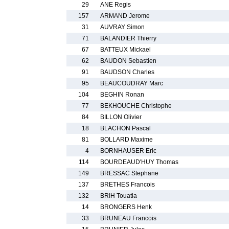
29
ANE Regis
157
ARMAND Jerome
31
AUVRAY Simon
71
BALANDIER Thierry
67
BATTEUX Mickael
62
BAUDON Sebastien
91
BAUDSON Charles
95
BEAUCOUDRAY Marc
104
BEGHIN Ronan
77
BEKHOUCHE Christophe
84
BILLON Olivier
18
BLACHON Pascal
81
BOLLARD Maxime
4
BORNHAUSER Eric
114
BOURDEAUD'HUY Thomas
149
BRESSAC Stephane
137
BRETHES Francois
132
BRIH Touatia
14
BRONGERS Henk
33
BRUNEAU Francois