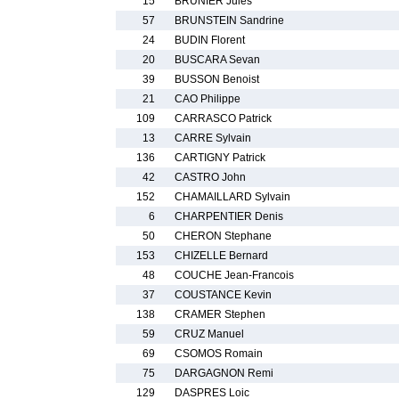
15
BRUNIER Jules
57
BRUNSTEIN Sandrine
24
BUDIN Florent
20
BUSCARA Sevan
39
BUSSON Benoist
21
CAO Philippe
109
CARRASCO Patrick
13
CARRE Sylvain
136
CARTIGNY Patrick
42
CASTRO John
152
CHAMAILLARD Sylvain
6
CHARPENTIER Denis
50
CHERON Stephane
153
CHIZELLE Bernard
48
COUCHE Jean-Francois
37
COUSTANCE Kevin
138
CRAMER Stephen
59
CRUZ Manuel
69
CSOMOS Romain
75
DARGAGNON Remi
129
DASPRES Loic