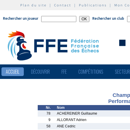
Plan du site
|
Contact
|
Publications
|
Mon C
Rechercher un joueur
Rechercher un club
ACCUEIL
DÉCOUVRIR
FFE
COMPÉTITIONS
SECTEU
Champi
Performa
Nr.
Nom
78
ACHEREINER Guillaume
9
ALLORANT Adrien
58
ANE Cedric