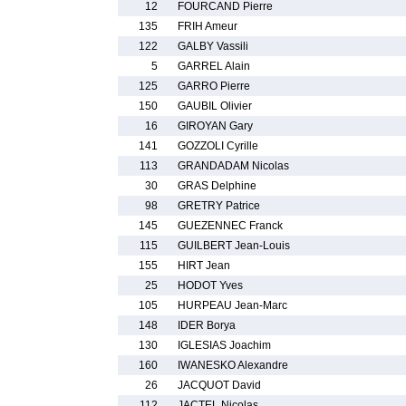
12
FOURCAND Pierre
135
FRIH Ameur
122
GALBY Vassili
5
GARREL Alain
125
GARRO Pierre
150
GAUBIL Olivier
16
GIROYAN Gary
141
GOZZOLI Cyrille
113
GRANDADAM Nicolas
30
GRAS Delphine
98
GRETRY Patrice
145
GUEZENNEC Franck
115
GUILBERT Jean-Louis
155
HIRT Jean
25
HODOT Yves
105
HURPEAU Jean-Marc
148
IDER Borya
130
IGLESIAS Joachim
160
IWANESKO Alexandre
26
JACQUOT David
112
JACTEL Nicolas