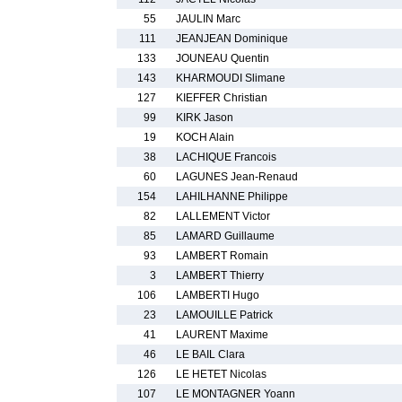
55
JAULIN Marc
111
JEANJEAN Dominique
133
JOUNEAU Quentin
143
KHARMOUDI Slimane
127
KIEFFER Christian
99
KIRK Jason
19
KOCH Alain
38
LACHIQUE Francois
60
LAGUNES Jean-Renaud
154
LAHILHANNE Philippe
82
LALLEMENT Victor
85
LAMARD Guillaume
93
LAMBERT Romain
3
LAMBERT Thierry
106
LAMBERTI Hugo
23
LAMOUILLE Patrick
41
LAURENT Maxime
46
LE BAIL Clara
126
LE HETET Nicolas
107
LE MONTAGNER Yoann