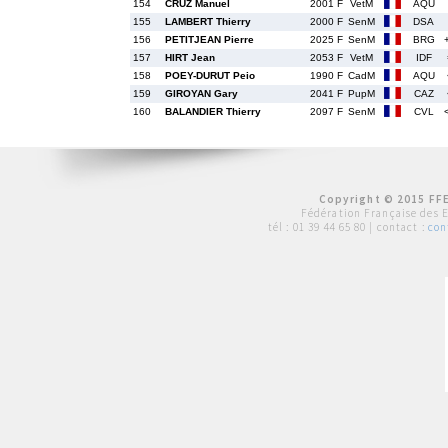
154
CRUZ Manuel
2001 F
VetM
AQU
155
LAMBERT Thierry
2000 F
SenM
DSA
156
PETITJEAN Pierre
2025 F
SenM
BRG
157
HIRT Jean
2053 F
VetM
IDF
158
POEY-DURUT Peio
1990 F
CadM
AQU
159
GIROYAN Gary
2041 F
PupM
CAZ
160
BALANDIER Thierry
2097 F
SenM
CVL
Copyright © 2015 FFE
Fédération Française des 
tél :
01 39 44 65 80
| contact :
con