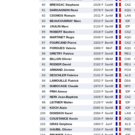
80
BRESSAC Stephane
2028 F
CadM
CAZ
81
DARGAGNON Remi
2079 F
SenM
AQU
82
CSOMOS Romain
2011 F
JunM
LAN
83
BEAUCOUDRAY Marc
2010 F
SenM
IDF
84
JAULIN Marc
2124 F
SenM
IDF
85
ROBERT Bastien
2018 F
CadM
CAZ
86
MARTINET Regis
2049 F
SenM
AQU
87
FOURCAND Pierre
1933 F
BenM
CAZ
88
FORGUES Valerie
1999 F
MinF
AQU
89
GRETRY Patrice
2029 F
SenM
REU
90
BILLON Olivier
1999 F
MinM
CHA
91
RODIER David
2162 F
SenM
REU
92
ARMAND Jerome
2020 F
SenM
PCH
93
DESCHLER Fabrice
2141 F
SenM
ALS
94
LAMOUILLE Patrick
2052 F
SenM
DSA
95
DUBOCAGE Claude
1970 F
SenM
NPC
96
FRIH Ameur
2103 F
SenM
IDF
97
NERI Jean-Baptiste
1928 F
BenM
CAZ
98
LEITNER Walter
2126 F
VetM
IDF
99
KOCH Alain
2090 N
SenM
IDF
100
DONSKOI Karel
2084 F
SenM
LAN
101
COUSTANCE Kevin
2034 F
MinM
AQU
102
GRAS Delphine
1993 F
JunF
ALS
103
GAUBIL Olivier
2154 F
SenM
PRO
104
BRUNIER Jules
1937 F
BenM
IDF