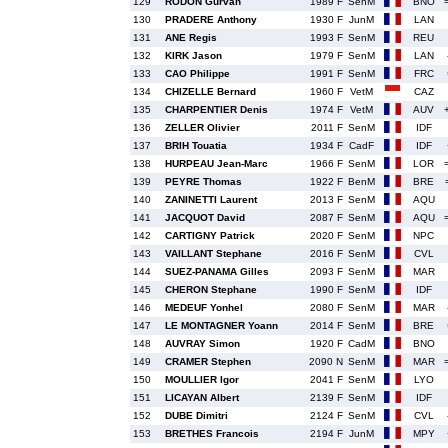
129
RODON Gurvan
1989 F
SenM
BNO
130
PRADERE Anthony
1930 F
JunM
LAN
131
ANE Regis
1993 F
SenM
REU
132
KIRK Jason
1979 F
SenM
LAN
133
CAO Philippe
1991 F
SenM
FRC
134
CHIZELLE Bernard
1960 F
VetM
CAZ
135
CHARPENTIER Denis
1974 F
VetM
AUV
136
ZELLER Olivier
2011 F
SenM
IDF
137
BRIH Touatia
1934 F
CadF
IDF
138
HURPEAU Jean-Marc
1966 F
SenM
LOR
139
PEYRE Thomas
1922 F
BenM
BRE
140
ZANINETTI Laurent
2013 F
SenM
AQU
141
JACQUOT David
2087 F
SenM
AQU
142
CARTIGNY Patrick
2020 F
SenM
NPC
143
VAILLANT Stephane
2016 F
SenM
CVL
144
SUEZ-PANAMA Gilles
2093 F
SenM
MAR
145
CHERON Stephane
1990 F
SenM
IDF
146
MEDEUF Yonhel
2080 F
SenM
MAR
147
LE MONTAGNER Yoann
2014 F
SenM
BRE
148
AUVRAY Simon
1920 F
CadM
BNO
149
CRAMER Stephen
2090 N
SenM
MAR
150
MOULLIER Igor
2041 F
SenM
LYO
151
LICAYAN Albert
2139 F
SenM
IDF
152
DUBE Dimitri
2124 F
SenM
CVL
153
BRETHES Francois
2194 F
JunM
MPY