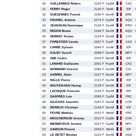
30
VUILLERMOZ Robert
2105 F
CadM
CAZ
31
FERRY Roger
2120 F
VetM
IDF
32
GUEZENNEC Franck
2190 F
SenM
BRE
33
FAVAREL Antoine
2074 F
CadM
AQU
34
JEANJEAN Dominique
2140 F
SenM
PRO
35
REDON Bruno
2164 F
SenM
AQU
36
DEBRAY Tristan
2145 F
SenM
LYO
37
FORESTIER Carole
2067 F
CadF
CAZ
38
CARRE Sylvain
2044 F
JunM
IDF
39
GALBY Vassili
2086 F
SenM
MPY
40
ANE Cedric
2033 F
BenM
IDF
41
LAMARD Guillaume
2001 F
PupM
CAZ
42
NORMAND Vincent
2090 F
SenM
CVL
43
GARREL Alain
2107 F
SenM
MPY
44
RALLE Pierre
2113 F
SenM
IDF
45
NGUYEN-HUU Hoang
2129 F
SenM
IDF
46
LACHIQUE Francois
2104 F
SenM
IDF
47
DASPRES Loic
2060 F
CadM
FRC
48
IGLESIAS Joachim
2187 F
SenM
LOR
49
DERIEUX Christian
2149 F
SenM
IDF
50
FEVRE Mathieu
2032 F
MinM
FRC
51
MOUCHEROUD Jeremy
2012 F
CadM
CHA
52
MENNEVEUX Jerome
2027 F
CadM
NPC
53
SAMOUN Florent
2006 F
MinM
IDF
54
LE HETET Nicolas
2123 F
SenM
AQU