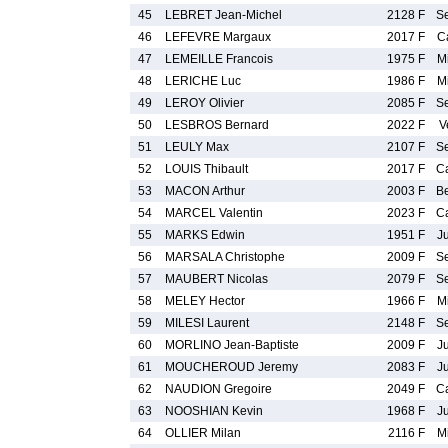
45
LEBRET Jean-Michel
2128 F
S
46
LEFEVRE Margaux
2017 F
C
47
LEMEILLE Francois
1975 F
M
48
LERICHE Luc
1986 F
M
49
LEROY Olivier
2085 F
S
50
LESBROS Bernard
2022 F
V
51
LEULY Max
2107 F
S
52
LOUIS Thibault
2017 F
C
53
MACON Arthur
2003 F
B
54
MARCEL Valentin
2023 F
C
55
MARKS Edwin
1951 F
J
56
MARSALA Christophe
2009 F
S
57
MAUBERT Nicolas
2079 F
S
58
MELEY Hector
1966 F
M
59
MILESI Laurent
2148 F
S
60
MORLINO Jean-Baptiste
2009 F
J
61
MOUCHEROUD Jeremy
2083 F
J
62
NAUDION Gregoire
2049 F
C
63
NOOSHIAN Kevin
1968 F
J
64
OLLIER Milan
2116 F
M