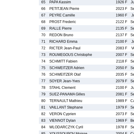
65
PAPA Kassim
1926 F
J
66
PETITJEAN Pierre
2023 F
S
67
PEYRE Camille
1960 F
J
68
PROST Frederic
2122 F
S
69
RALLE Pierre
2135 F
S
70
REDON Bruno
2137 F
S
71
RICHARD Emma
2100 F
J
72
RICTER Jean-Paul
2083 F
V
73
ROUMEGOUS Christophe
2007 F
S
74
SCHMITT Fabien
2118 F
S
75
SCHWEITZER Adrien
2050 F
S
76
SCHWEITZER Olaf
2035 F
S
77
SOYER Jean-Yves
2079 F
S
78
STAHL Clement
2100 F
J
79
SUEZ-PANAMA Gilles
2081 F
S
80
TERNAULT Mathieu
1989 F
C
81
VAILLANT Stephane
1979 F
S
82
VERON Cyprien
2073 F
S
83
VIENNOT Dylan
1969 F
B
84
WLODARCZYK Cyril
1978 F
S
85
YOUSSOUPOV Moisse
2004 F
C