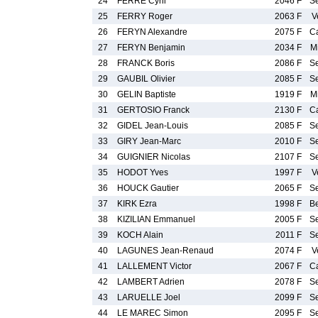
24
FERRE Cyril
2046 F
S
25
FERRY Roger
2063 F
V
26
FERYN Alexandre
2075 F
C
27
FERYN Benjamin
2034 F
M
28
FRANCK Boris
2086 F
S
29
GAUBIL Olivier
2085 F
S
30
GELIN Baptiste
1919 F
M
31
GERTOSIO Franck
2130 F
C
32
GIDEL Jean-Louis
2085 F
S
33
GIRY Jean-Marc
2010 F
S
34
GUIGNIER Nicolas
2107 F
S
35
HODOT Yves
1997 F
V
36
HOUCK Gautier
2065 F
S
37
KIRK Ezra
1998 F
B
38
KIZILIAN Emmanuel
2005 F
S
39
KOCH Alain
2011 F
S
40
LAGUNES Jean-Renaud
2074 F
V
41
LALLEMENT Victor
2067 F
C
42
LAMBERT Adrien
2078 F
S
43
LARUELLE Joel
2099 F
S
44
LE MAREC Simon
2095 F
S