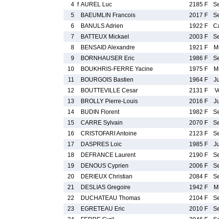
4
f
AUREL Luc
2185 F
S
5
BAEUMLIN Francois
2017 F
S
6
BANULS Adrien
1922 F
C
7
BATTEUX Mickael
2003 F
S
8
BENSAID Alexandre
1921 F
M
9
BORNHAUSER Eric
1986 F
S
10
BOUKHRIS-FERRE Yacine
1975 F
M
11
BOURGOIS Bastien
1964 F
J
12
BOUTTEVILLE Cesar
2131 F
V
13
BROLLY Pierre-Louis
2016 F
J
14
BUDIN Florent
1982 F
S
15
CARRE Sylvain
2070 F
S
16
CRISTOFARI Antoine
2123 F
S
17
DASPRES Loic
1985 F
J
18
DEFRANCE Laurent
2190 F
S
19
DENOUS Cyprien
2006 F
S
20
DERIEUX Christian
2084 F
S
21
DESLIAS Gregoire
1942 F
M
22
DUCHATEAU Thomas
2104 F
S
23
EGRETEAU Eric
2010 F
S