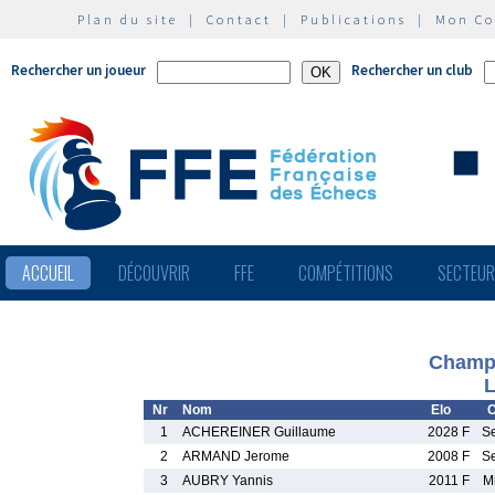
Plan du site
|
Contact
|
Publications
|
Mon C
Rechercher un joueur
Rechercher un club
ACCUEIL
DÉCOUVRIR
FFE
COMPÉTITIONS
SECTEU
Champi
L
Nr
Nom
Elo
C
1
ACHEREINER Guillaume
2028 F
S
2
ARMAND Jerome
2008 F
S
3
AUBRY Yannis
2011 F
M