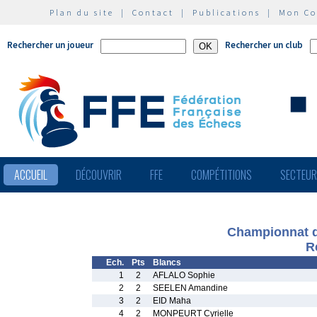
Plan du site
|
Contact
|
Publications
|
Mon C
Rechercher un joueur
Rechercher un club
ACCUEIL
DÉCOUVRIR
FFE
COMPÉTITIONS
SECTEU
Championnat d
R
Ech.
Pts
Blancs
1
2
AFLALO Sophie
2
2
SEELEN Amandine
3
2
EID Maha
4
2
MONPEURT Cyrielle