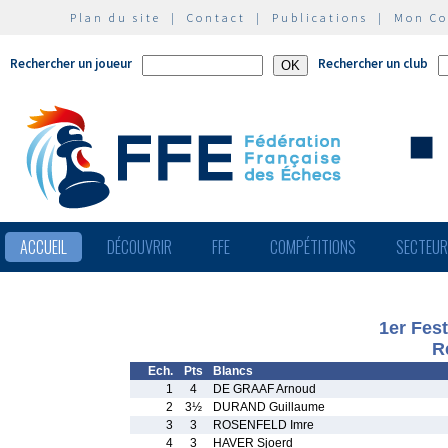
Plan du site
|
Contact
|
Publications
|
Mon C
Rechercher un joueur
Rechercher un club
ACCUEIL
DÉCOUVRIR
FFE
COMPÉTITIONS
SECTEU
1er Fest
R
Ech.
Pts
Blancs
1
4
DE GRAAF Arnoud
2
3½
DURAND Guillaume
3
3
ROSENFELD Imre
4
3
HAVER Sjoerd