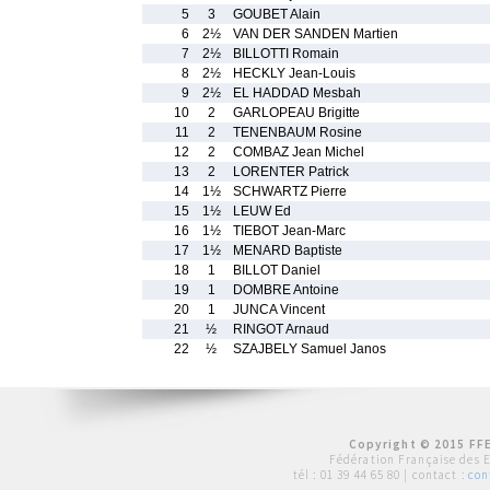
5
3
GOUBET Alain
6
2½
VAN DER SANDEN Martien
7
2½
BILLOTTI Romain
8
2½
HECKLY Jean-Louis
9
2½
EL HADDAD Mesbah
10
2
GARLOPEAU Brigitte
11
2
TENENBAUM Rosine
12
2
COMBAZ Jean Michel
13
2
LORENTER Patrick
14
1½
SCHWARTZ Pierre
15
1½
LEUW Ed
16
1½
TIEBOT Jean-Marc
17
1½
MENARD Baptiste
18
1
BILLOT Daniel
19
1
DOMBRE Antoine
20
1
JUNCA Vincent
21
½
RINGOT Arnaud
22
½
SZAJBELY Samuel Janos
Copyright © 2015 FFE
Fédération Française des 
tél :
01 39 44 65 80
| contact :
con