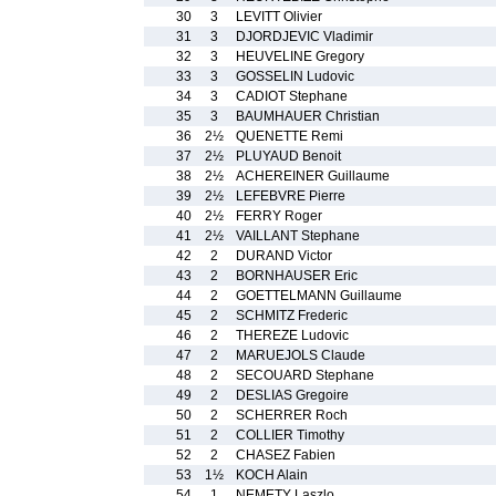
30
3
LEVITT Olivier
31
3
DJORDJEVIC Vladimir
32
3
HEUVELINE Gregory
33
3
GOSSELIN Ludovic
34
3
CADIOT Stephane
35
3
BAUMHAUER Christian
36
2½
QUENETTE Remi
37
2½
PLUYAUD Benoit
38
2½
ACHEREINER Guillaume
39
2½
LEFEBVRE Pierre
40
2½
FERRY Roger
41
2½
VAILLANT Stephane
42
2
DURAND Victor
43
2
BORNHAUSER Eric
44
2
GOETTELMANN Guillaume
45
2
SCHMITZ Frederic
46
2
THEREZE Ludovic
47
2
MARUEJOLS Claude
48
2
SECOUARD Stephane
49
2
DESLIAS Gregoire
50
2
SCHERRER Roch
51
2
COLLIER Timothy
52
2
CHASEZ Fabien
53
1½
KOCH Alain
54
1
NEMETY Laszlo