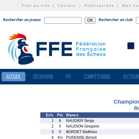
Plan du site
|
Contact
|
Publications
|
Mon C
Rechercher un joueur
Rechercher un club
ACCUEIL
DÉCOUVRIR
FFE
COMPÉTITIONS
SECTEU
Champion
R
Ech.
Pts
Blancs
1
6
NAUDIER Serge
2
5
NAUDION Gregoire
3
5
BORDET Matthieu
4
4½
PURENNE Benoit