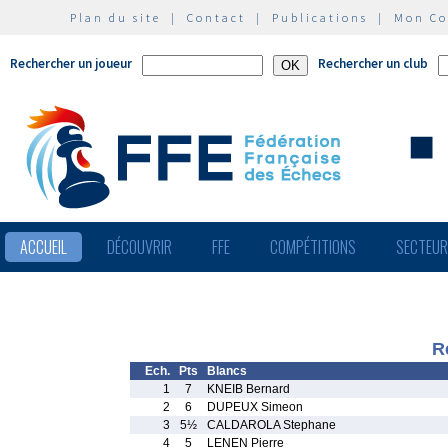
Plan du site
|
Contact
|
Publications
|
Mon C
Rechercher un joueur
Rechercher un club
ACCUEIL
DÉCOUVRIR
FFE
COMPÉTITIONS
SECTEU
R
Ech.
Pts
Blancs
1
7
KNEIB Bernard
2
6
DUPEUX Simeon
3
5½
CALDAROLA Stephane
4
5
LENEN Pierre