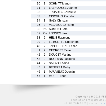
30
3
SCHMITT Manon
31
3
LABROUSSE Jeanne
32
3
TROADEC Christelle
33
3
GINOVART Camille
34
3
GALY Christian
35
3
VELASQUEZ Rene
36
2½
AUMONT Tom
37
2½
LOGNOS Lina
38
2
HELIE Raymond
39
2
LE BOETTE Guershom
40
2
TABOURDEAU Leslie
41
2
GEORGET Rene
42
2
DOUCET Martine
43
2
ROCLAND Jacques
44
2
SAIOVICI Adina
45
2
BENEZRA Ruthy
46
1
MAUVIEUX Quentin
47
1
MOREL Theo
Copyright © 2015 FFE
Fédération Française des 
tél :
01 39 44 65 80
| contact :
con