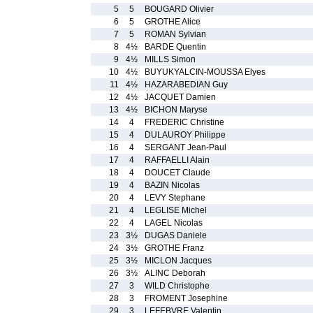
5
5
BOUGARD Olivier
6
5
GROTHE Alice
7
5
ROMAN Sylvian
8
4½
BARDE Quentin
9
4½
MILLS Simon
10
4½
BUYUKYALCIN-MOUSSA Elyes
11
4½
HAZARABEDIAN Guy
12
4½
JACQUET Damien
13
4½
BICHON Maryse
14
4
FREDERIC Christine
15
4
DULAUROY Philippe
16
4
SERGANT Jean-Paul
17
4
RAFFAELLI Alain
18
4
DOUCET Claude
19
4
BAZIN Nicolas
20
4
LEVY Stephane
21
4
LEGLISE Michel
22
4
LAGEL Nicolas
23
3½
DUGAS Daniele
24
3½
GROTHE Franz
25
3½
MICLON Jacques
26
3½
ALINC Deborah
27
3
WILD Christophe
28
3
FROMENT Josephine
29
3
LEFEBVRE Valentin