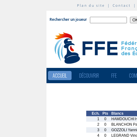
Plan du site
|
Contact
Rechercher un joueur
ACCUEIL
DÉCOUVRIR
FFE
COM
Ech.
Pts
Blancs
1
0
HAMDOUCHI H
2
0
BLANCHON Pa
3
0
GOZZOLI Yann
4
0
LEGRAND Vinc