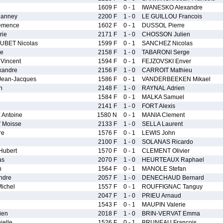
1609 F
0 - 1
IWANESKO Alexandre
anney
2200 F
1 - 0
LE GUILLOU Francois
emence
1602 F
0 - 1
DUSSOL Pierre
ie
2171 F
1 - 0
CHOSSON Julien
BET Nicolas
1599 F
0 - 1
SANCHEZ Nicolas
ne
2158 F
1 - 0
TABARONI Serge
incent
1594 F
0 - 1
FEJZOVSKI Enver
andre
2156 F
1 - 0
CARROIT Mathieu
ean-Jacques
1586 F
0 - 1
VANDERBEEKEN Mikael
n
2148 F
1 - 0
RAYNAL Adrien
1584 F
0 - 1
MALKA Samuel
2141 F
1 - 0
FORT Alexis
Antoine
1580 N
0 - 1
MANIA Clement
Moisse
2133 F
1 - 0
SELLA Laurent
re
1576 F
0 - 1
LEWIS John
2100 F
1 - 0
SOLANAS Ricardo
ubert
1570 F
0 - 1
CLEMENT Olivier
as
2070 F
1 - 0
HEURTEAUX Raphael
n
1564 F
0 - 1
MANOLE Stefan
ndre
2057 F
1 - 0
DENECHAUD Bernard
ichel
1557 F
0 - 1
ROUFFIGNAC Tanguy
2047 F
1 - 0
PRIEU Arnaud
1543 F
0 - 1
MAUPIN Valerie
ien
2018 F
1 - 0
BRIN-VERVAT Emma
elle
1526 F
0 - 1
BRUNEAU Francois