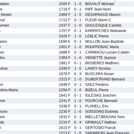
abien
2505 F
1 - 0
BOUALIT Michael
is
1718 F
0 - 1
RIFF Jean-Noel
-Nestor
2484 F
1 - 0
DESARNAUD Manon
ryl
1712 F
0 - 1
FLEAR Glenn C
Armen
2437 F
1 - 0
GOULESQUE Camille
e
1707 F
0 - 1
KARPATCHEV Aleksandr
2426 F
1 - 0
LEBLIC Pierre
aren
1699 E
0 - 1
MULLON Jean-Baptiste
e
2401 F
1 - 0
ROUFFIGNAC Marie
vin
1688 F
0 - 1
CARMACIU Lucian-Catalin
dru
2369 F
1 - 0
VIGNETTE Jeanne
e
1681 F
0 - 1
BISSIERES Matthieu
line
2340 F
1 - 0
LANDY Nicolas
1678 F
X - X
BUSCARA Sevan
2315 F
1 - 0
DUBERTRAND Bernard
en
1648 F
0 - 1
SAEZ Frederic
ina-Maria
2256 F
1 - 0
BIZEUL Pierre
1641 F
0 - 1
IGLESIAS Joachim
rve
2241 F
1 - 0
FOURCHE Bernard
1638 F
0 - 1
PLANELL Eric
runo
2230 F
1 - 0
SOISSONG Elzbieta
rie
1632 F
0 - 1
MIELLET-BENSAN Yves
lde
2216 F
X - X
GRIMAULT Nathan
n
1615 F
0 - 1
GERTOSIO Franck
2213 F
1 - 0
SAKWINSKI Jean-Francois