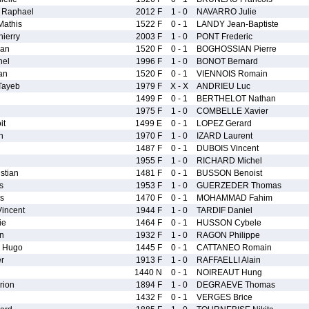
Raphael
2012 F
1 - 0
NAVARRO Julie
athis
1522 F
0 - 1
LANDY Jean-Baptiste
ierry
2003 F
1 - 0
PONT Frederic
ean
1520 F
0 - 1
BOGHOSSIAN Pierre
el
1996 F
1 - 0
BONOT Bernard
an
1520 F
0 - 1
VIENNOIS Romain
ayeb
1979 F
X - X
ANDRIEU Luc
1499 F
0 - 1
BERTHELOT Nathan
1975 F
1 - 0
COMBELLE Xavier
it
1499 E
0 - 1
LOPEZ Gerard
n
1970 F
1 - 0
IZARD Laurent
1487 F
0 - 1
DUBOIS Vincent
1955 F
1 - 0
RICHARD Michel
stian
1481 F
0 - 1
BUSSON Benoist
s
1953 F
1 - 0
GUERZEDER Thomas
s
1470 F
0 - 1
MOHAMMAD Fahim
incent
1944 F
1 - 0
TARDIF Daniel
ie
1464 F
0 - 1
HUSSON Cybele
n
1932 F
1 - 0
RAGON Philippe
 Hugo
1445 F
0 - 1
CATTANEO Romain
r
1913 F
1 - 0
RAFFAELLI Alain
1440 N
0 - 1
NOIREAUT Hung
ion
1894 F
1 - 0
DEGRAEVE Thomas
1432 F
0 - 1
VERGES Brice