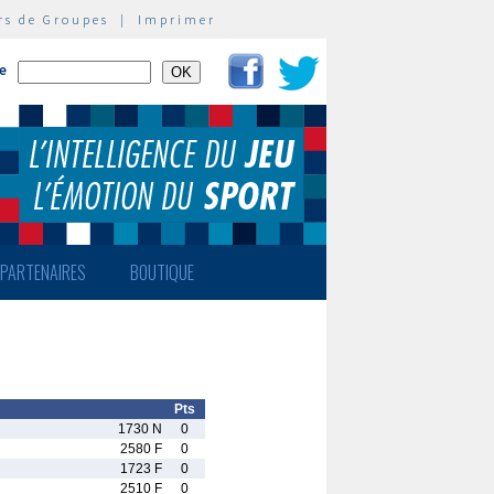
rs de Groupes
|
Imprimer
te
PARTENAIRES
BOUTIQUE
Pts
1730 N
0
2580 F
0
1723 F
0
2510 F
0