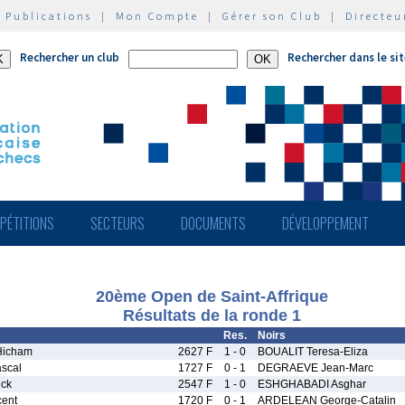
|
Publications
|
Mon Compte
|
Gérer son Club
|
Directeu
Rechercher un club
Rechercher dans le si
PÉTITIONS
SECTEURS
DOCUMENTS
DÉVELOPPEMENT
20ème Open de Saint-Affrique
Résultats de la ronde 1
Res.
Noirs
icham
2627 F
1 - 0
BOUALIT Teresa-Eliza
scal
1727 F
0 - 1
DEGRAEVE Jean-Marc
ick
2547 F
1 - 0
ESHGHABADI Asghar
ent
1720 F
0 - 1
ARDELEAN George-Catalin