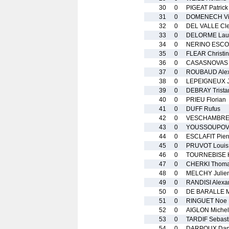
30
0
PIGEAT Patrick
31
0
DOMENECH Vi
32
0
DEL VALLE Cl
33
0
DELORME Laur
34
0
NERINO ESCOU
35
0
FLEAR Christi
36
0
CASASNOVAS V
37
0
ROUBAUD Alex
38
0
LEPEIGNEUX J
39
0
DEBRAY Trista
40
0
PRIEU Florian
41
0
DUFF Rufus
42
0
VESCHAMBRE 
43
0
YOUSSOUPOV 
44
0
ESCLAFIT Pier
45
0
PRUVOT Louis
46
0
TOURNEBISE H
47
0
CHERKI Thom
48
0
MELCHY Julie
49
0
RANDISI Alexa
50
0
DE BARALLE M
51
0
RINGUET Noe
52
0
AIGLON Michel
53
0
TARDIF Sebast
54
0
DARPOUX Dani