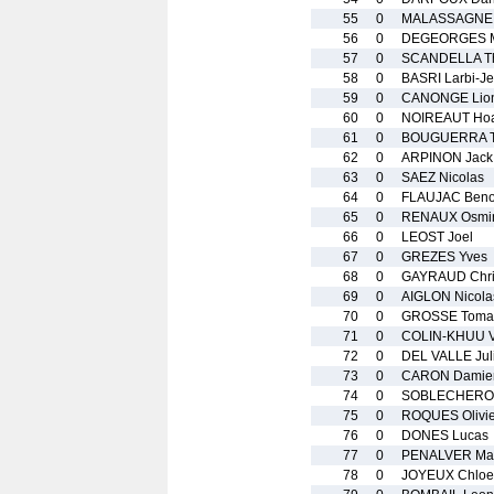
55
0
MALASSAGNE 
56
0
DEGEORGES M
57
0
SCANDELLA Th
58
0
BASRI Larbi-J
59
0
CANONGE Lion
60
0
NOIREAUT Ho
61
0
BOUGUERRA T
62
0
ARPINON Jack
63
0
SAEZ Nicolas
64
0
FLAUJAC Beno
65
0
RENAUX Osmi
66
0
LEOST Joel
67
0
GREZES Yves
68
0
GAYRAUD Chri
69
0
AIGLON Nicola
70
0
GROSSE Toma
71
0
COLIN-KHUU V
72
0
DEL VALLE Jul
73
0
CARON Damie
74
0
SOBLECHERO
75
0
ROQUES Olivie
76
0
DONES Lucas
77
0
PENALVER Mar
78
0
JOYEUX Chloe