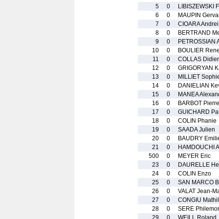
5
0
LIBISZEWSKI F
6
0
MAUPIN Gerva
7
0
CIOARA Andrei
8
0
BERTRAND Me
9
0
PETROSSIAN 
10
0
BOULIER Ren
11
0
COLLAS Didier
12
0
GRIGORYAN K
13
0
MILLIET Sophi
14
0
DANIELIAN Ke
15
0
MANEA Alexan
16
0
BARBOT Pierr
17
0
GUICHARD Pau
18
0
COLIN Phanie
19
0
SAADA Julien
20
0
BAUDRY Emili
21
0
HAMDOUCHI Ad
500
0
MEYER Eric
23
0
DAURELLE He
24
0
COLIN Enzo
25
0
SAN MARCO B
26
0
VALAT Jean-Ma
27
0
CONGIU Mathi
28
0
SERE Philemo
29
0
WEILL Roland