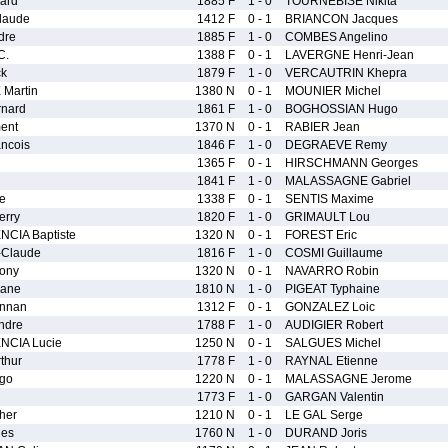
ard
1885 F
1 - 0
TOURNEBISE Nikita
laude
1412 F
0 - 1
BRIANCON Jacques
dre
1885 F
1 - 0
COMBES Angelino
C.
1388 F
0 - 1
LAVERGNE Henri-Jean
ck
1879 F
1 - 0
VERCAUTRIN Khepra
Martin
1380 N
0 - 1
MOUNIER Michel
nard
1861 F
1 - 0
BOGHOSSIAN Hugo
ent
1370 N
0 - 1
RABIER Jean
ncois
1846 F
1 - 0
DEGRAEVE Remy
1365 F
0 - 1
HIRSCHMANN Georges
1841 F
1 - 0
MALASSAGNE Gabriel
e
1338 F
0 - 1
SENTIS Maxime
erry
1820 F
1 - 0
GRIMAULT Lou
CIA Baptiste
1320 N
0 - 1
FOREST Eric
Claude
1816 F
1 - 0
COSMI Guillaume
ony
1320 N
0 - 1
NAVARRO Robin
hane
1810 N
1 - 0
PIGEAT Typhaine
nnan
1312 F
0 - 1
GONZALEZ Loic
ndre
1788 F
1 - 0
AUDIGIER Robert
NCIA Lucie
1250 N
0 - 1
SALGUES Michel
thur
1778 F
1 - 0
RAYNAL Etienne
go
1220 N
0 - 1
MALASSAGNE Jerome
1773 F
1 - 0
GARGAN Valentin
her
1210 N
0 - 1
LE GAL Serge
es
1760 N
1 - 0
DURAND Joris