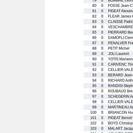
79
0
BOMBAIL Leon
80
0
FOSSE Jean-C
81
0
PIGEAT Alexan
82
0
FLEAR James 
83
0
CLAISSE Patri
84
0
VESCHAMBRE 
85
0
PIERRARD Ber
86
0
DAMOFLI Clem
87
0
PENALVER Fra
88
0
PETIT Michel
89
0
JOLI Laurent
90
0
YOTIS Mariann
91
0
CARIVENC Thi
92
0
CELLIER-VALEN
93
0
BERARD Jean-
94
0
RICHARD Anth
95
0
RANDISI Step
96
0
ROUBAUD Bre
97
0
SCHEGERIN A
98
0
CELLIER-VALE
99
0
MARTINEAU Ar
100
0
BRIANCON Hu
101
0
PIGEAT Benoit
102
0
BOYD Christop
103
0
MALART Jacqu