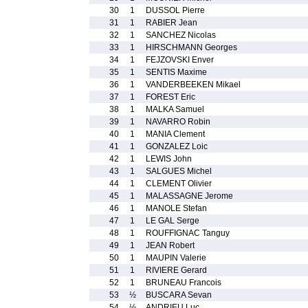
30
1
DUSSOL Pierre
31
1
RABIER Jean
32
1
SANCHEZ Nicolas
33
1
HIRSCHMANN Georges
34
1
FEJZOVSKI Enver
35
1
SENTIS Maxime
36
1
VANDERBEEKEN Mikael
37
1
FOREST Eric
38
1
MALKA Samuel
39
1
NAVARRO Robin
40
1
MANIA Clement
41
1
GONZALEZ Loic
42
1
LEWIS John
43
1
SALGUES Michel
44
1
CLEMENT Olivier
45
1
MALASSAGNE Jerome
46
1
MANOLE Stefan
47
1
LE GAL Serge
48
1
ROUFFIGNAC Tanguy
49
1
JEAN Robert
50
1
MAUPIN Valerie
51
1
RIVIERE Gerard
52
1
BRUNEAU Francois
53
½
BUSCARA Sevan
54
½
ANDRIEU Luc