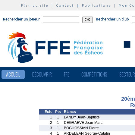
Plan du site
|
Contact
|
Publications
|
Mon C
Rechercher un joueur
Rechercher un club
ACCUEIL
DÉCOUVRIR
FFE
COMPÉTITIONS
SECTEU
20ème
R
Ech.
Pts
Blancs
1
1
LANDY Jean-Baptiste
2
1
DEGRAEVE Jean-Marc
3
1
BOGHOSSIAN Pierre
4
1
ARDELEAN George-Catalin