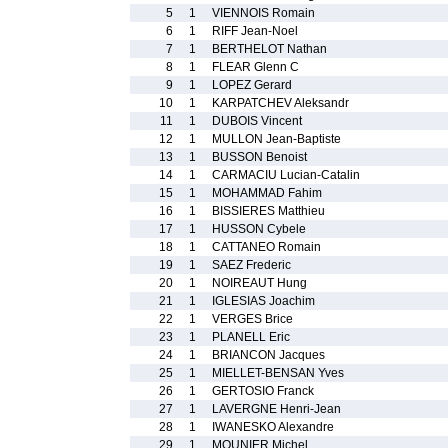
5
1
VIENNOIS Romain
6
1
RIFF Jean-Noel
7
1
BERTHELOT Nathan
8
1
FLEAR Glenn C
9
1
LOPEZ Gerard
10
1
KARPATCHEV Aleksandr
11
1
DUBOIS Vincent
12
1
MULLON Jean-Baptiste
13
1
BUSSON Benoist
14
1
CARMACIU Lucian-Catalin
15
1
MOHAMMAD Fahim
16
1
BISSIERES Matthieu
17
1
HUSSON Cybele
18
1
CATTANEO Romain
19
1
SAEZ Frederic
20
1
NOIREAUT Hung
21
1
IGLESIAS Joachim
22
1
VERGES Brice
23
1
PLANELL Eric
24
1
BRIANCON Jacques
25
1
MIELLET-BENSAN Yves
26
1
GERTOSIO Franck
27
1
LAVERGNE Henri-Jean
28
1
IWANESKO Alexandre
29
1
MOUNIER Michel