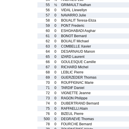
55
½
GRIMAULT Nathan
56
0
VIDAL Llewellyn
57
0
NAVARRO Julie
58
0
BOUALIT Teresa-Eliza
59
0
PONT Frederic
60
0
ESHGHABADI Asghar
61
0
BONOT Bernard
62
0
BOUALIT Michael
63
0
COMBELLE Xavier
64
0
DESARNAUD Manon
65
0
IZARD Laurent
66
0
GOULESQUE Camille
67
0
RICHARD Michel
68
0
LEBLIC Pierre
69
0
GUERZEDER Thomas
70
0
ROUFFIGNAC Marie
71
0
TARDIF Daniel
72
0
VIGNETTE Jeanne
73
0
RAGON Philippe
74
0
DUBERTRAND Bernard
75
0
RAFFAELLI Alain
76
0
BIZEUL Pierre
500
0
DEGRAEVE Thomas
78
0
FOURCHE Bernard