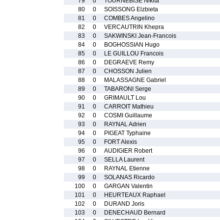
79
0
TOURNEBISE Nikita
80
0
SOISSONG Elzbieta
81
0
COMBES Angelino
82
0
VERCAUTRIN Khepra
83
0
SAKWINSKI Jean-Francois
84
0
BOGHOSSIAN Hugo
85
0
LE GUILLOU Francois
86
0
DEGRAEVE Remy
87
0
CHOSSON Julien
88
0
MALASSAGNE Gabriel
89
0
TABARONI Serge
90
0
GRIMAULT Lou
91
0
CARROIT Mathieu
92
0
COSMI Guillaume
93
0
RAYNAL Adrien
94
0
PIGEAT Typhaine
95
0
FORT Alexis
96
0
AUDIGIER Robert
97
0
SELLA Laurent
98
0
RAYNAL Etienne
99
0
SOLANAS Ricardo
100
0
GARGAN Valentin
101
0
HEURTEAUX Raphael
102
0
DURAND Joris
103
0
DENECHAUD Bernard