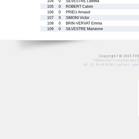
104
0
SILVESTRE Laetitia
105
0
ROBERT Calvin
106
0
PRIEU Arnaud
107
0
SIMONI Victor
108
0
BRIN-VERVAT Emma
109
0
SILVESTRE Marianne
Copyright © 2015 FFE
Fédération Française des 
tél :
01 39 44 65 80
| contact :
con