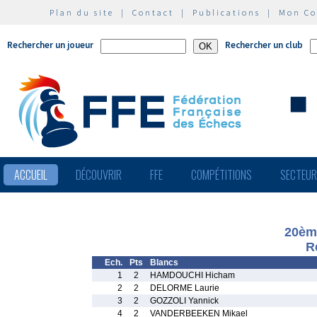
Plan du site
|
Contact
|
Publications
|
Mon C
Rechercher un joueur
Rechercher un club
ACCUEIL
DÉCOUVRIR
FFE
COMPÉTITIONS
SECTEU
20ème
R
Ech.
Pts
Blancs
1
2
HAMDOUCHI Hicham
2
2
DELORME Laurie
3
2
GOZZOLI Yannick
4
2
VANDERBEEKEN Mikael