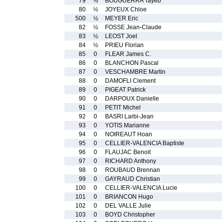
79
½
BOUGUERRA Tayeb
80
½
JOYEUX Chloe
500
½
MEYER Eric
82
½
FOSSE Jean-Claude
83
½
LEOST Joel
84
½
PRIEU Florian
85
0
FLEAR James C.
86
0
BLANCHON Pascal
87
0
VESCHAMBRE Martin
88
0
DAMOFLI Clement
89
0
PIGEAT Patrick
90
0
DARPOUX Danielle
91
0
PETIT Michel
92
0
BASRI Larbi-Jean
93
0
YOTIS Marianne
94
0
NOIREAUT Hoan
95
0
CELLIER-VALENCIA Baptiste
96
0
FLAUJAC Benoit
97
0
RICHARD Anthony
98
0
ROUBAUD Brennan
99
0
GAYRAUD Christian
100
0
CELLIER-VALENCIA Lucie
101
0
BRIANCON Hugo
102
0
DEL VALLE Julie
103
0
BOYD Christopher