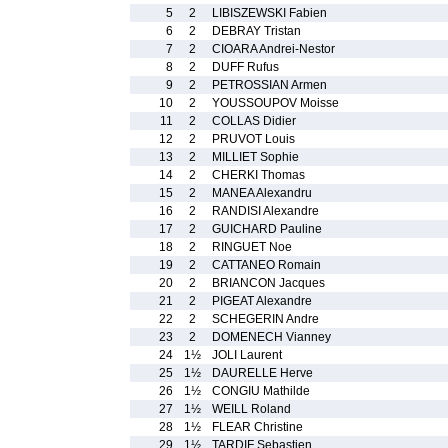
5
2
LIBISZEWSKI Fabien
6
2
DEBRAY Tristan
7
2
CIOARA Andrei-Nestor
8
2
DUFF Rufus
9
2
PETROSSIAN Armen
10
2
YOUSSOUPOV Moisse
11
2
COLLAS Didier
12
2
PRUVOT Louis
13
2
MILLIET Sophie
14
2
CHERKI Thomas
15
2
MANEA Alexandru
16
2
RANDISI Alexandre
17
2
GUICHARD Pauline
18
2
RINGUET Noe
19
2
CATTANEO Romain
20
2
BRIANCON Jacques
21
2
PIGEAT Alexandre
22
2
SCHEGERIN Andre
23
2
DOMENECH Vianney
24
1½
JOLI Laurent
25
1½
DAURELLE Herve
26
1½
CONGIU Mathilde
27
1½
WEILL Roland
28
1½
FLEAR Christine
29
1½
TARDIF Sebastien