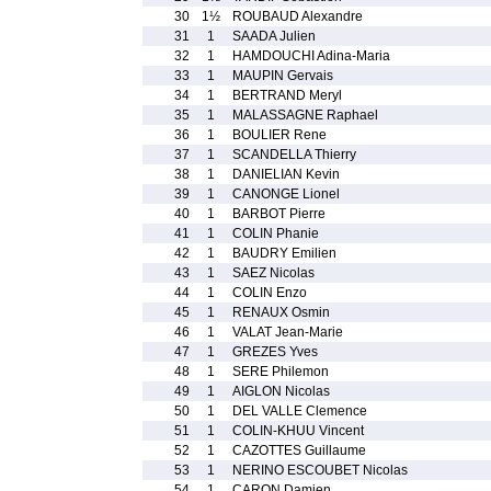
30
1½
ROUBAUD Alexandre
31
1
SAADA Julien
32
1
HAMDOUCHI Adina-Maria
33
1
MAUPIN Gervais
34
1
BERTRAND Meryl
35
1
MALASSAGNE Raphael
36
1
BOULIER Rene
37
1
SCANDELLA Thierry
38
1
DANIELIAN Kevin
39
1
CANONGE Lionel
40
1
BARBOT Pierre
41
1
COLIN Phanie
42
1
BAUDRY Emilien
43
1
SAEZ Nicolas
44
1
COLIN Enzo
45
1
RENAUX Osmin
46
1
VALAT Jean-Marie
47
1
GREZES Yves
48
1
SERE Philemon
49
1
AIGLON Nicolas
50
1
DEL VALLE Clemence
51
1
COLIN-KHUU Vincent
52
1
CAZOTTES Guillaume
53
1
NERINO ESCOUBET Nicolas
54
1
CARON Damien