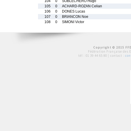
104
0
SOBLECHERO Hugo
105
0
ACHARD-ROZAN Celian
106
0
DONES Lucas
107
0
BRIANCON Noe
108
0
SIMONI Victor
Copyright © 2015 FFE
Fédération Française des 
tél :
01 39 44 65 80
| contact :
con