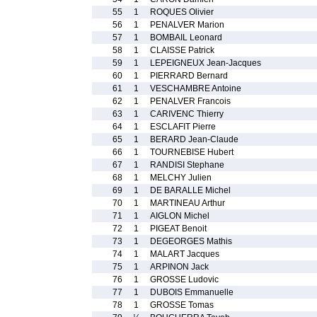
55
1
ROQUES Olivier
56
1
PENALVER Marion
57
1
BOMBAIL Leonard
58
1
CLAISSE Patrick
59
1
LEPEIGNEUX Jean-Jacques
60
1
PIERRARD Bernard
61
1
VESCHAMBRE Antoine
62
1
PENALVER Francois
63
1
CARIVENC Thierry
64
1
ESCLAFIT Pierre
65
1
BERARD Jean-Claude
66
1
TOURNEBISE Hubert
67
1
RANDISI Stephane
68
1
MELCHY Julien
69
1
DE BARALLE Michel
70
1
MARTINEAU Arthur
71
1
AIGLON Michel
72
1
PIGEAT Benoit
73
1
DEGEORGES Mathis
74
1
MALART Jacques
75
1
ARPINON Jack
76
1
GROSSE Ludovic
77
1
DUBOIS Emmanuelle
78
1
GROSSE Tomas