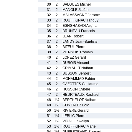
30
2
SALGUES Michel
31
2
MANOLE Stefan
32
2
MALASSAGNE Jerome
33
2
ROUFFIGNAC Tanguy
34
2
ESHGHABADI Asghar
35
2
BRUNEAU Francois
36
2
JEAN Robert
37
2
LANDY Jean-Baptiste
38
2
BIZEUL Pierre
39
2
VIENNOIS Romain
40
2
LOPEZ Gerard
41
2
DUBOIS Vincent
42
2
GRIMAULT Nathan
43
2
BUSSON Benoist
44
2
MOHAMMAD Fahim
45
2
CAZOTTES Guillaume
46
2
HUSSON Cybele
47
2
HEURTEAUX Raphael
48
1½
BERTHELOT Nathan
49
1½
GONZALEZ Loic
50
1½
RIVIERE Gerard
51
1½
LEBLIC Pierre
52
1½
VIDAL Llewellyn
53
1½
ROUFFIGNAC Marie
54
1½
DUBERTRAND Bernard