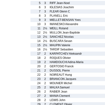
5
3
RIFF Jean-Noel
6
3
IGLESIAS Joachim
7
3
FLEAR Glenn C
8
3
PLANELL Eric
9
3
MIELLET-BENSAN Yves
10
3
IWANESKO Alexandre
11
2½
WEILL Roland
12
2½
MULLON Jean-Baptiste
13
2½
SANCHEZ Nicolas
14
2½
BUSCARA Sevan
15
2½
MAUPIN Valerie
16
2½
TARDIF Sebastien
17
2
KARPATCHEV Aleksandr
18
2
ROQUES Olivier
19
2
HAMDOUCHI Adina-Maria
20
2
GERTOSIO Franck
21
2
DUSSOL Pierre
22
2
NOIREAUT Hung
23
2
BRIANCON Jacques
24
2
MOUNIER Michel
25
2
MALKA Samuel
26
2
RABIER Jean
27
2
MANIA Clement
28
2
LEWIS John
29
2
CLEMENT Olivier