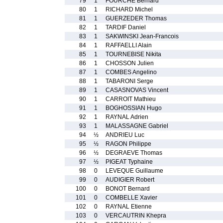
79
1
FOURCHE Bernard
80
1
RICHARD Michel
81
1
GUERZEDER Thomas
82
1
TARDIF Daniel
83
1
SAKWINSKI Jean-Francois
84
1
RAFFAELLI Alain
85
1
TOURNEBISE Nikita
86
1
CHOSSON Julien
87
1
COMBES Angelino
88
1
TABARONI Serge
89
1
CASASNOVAS Vincent
90
1
CARROIT Mathieu
91
1
BOGHOSSIAN Hugo
92
1
RAYNAL Adrien
93
1
MALASSAGNE Gabriel
94
½
ANDRIEU Luc
95
½
RAGON Philippe
96
½
DEGRAEVE Thomas
97
½
PIGEAT Typhaine
98
0
LEVEQUE Guillaume
99
0
AUDIGIER Robert
100
0
BONOT Bernard
101
0
COMBELLE Xavier
102
0
RAYNAL Etienne
103
0
VERCAUTRIN Khepra