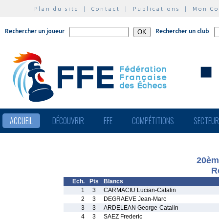
Plan du site
|
Contact
|
Publications
|
Mon C
Rechercher un joueur
Rechercher un club
ACCUEIL
DÉCOUVRIR
FFE
COMPÉTITIONS
SECTEU
20ème
R
Ech.
Pts
Blancs
1
3
CARMACIU Lucian-Catalin
2
3
DEGRAEVE Jean-Marc
3
3
ARDELEAN George-Catalin
4
3
SAEZ Frederic