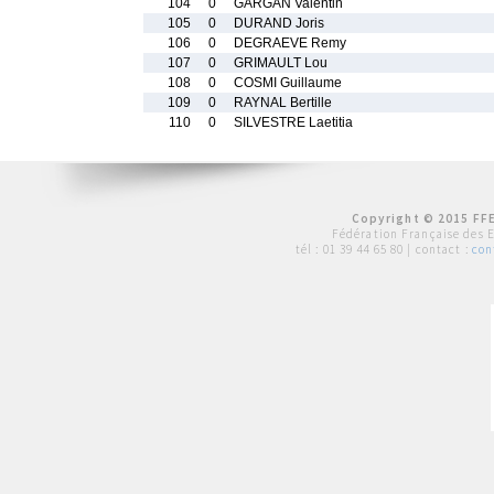
104
0
GARGAN Valentin
105
0
DURAND Joris
106
0
DEGRAEVE Remy
107
0
GRIMAULT Lou
108
0
COSMI Guillaume
109
0
RAYNAL Bertille
110
0
SILVESTRE Laetitia
Copyright © 2015 FFE
Fédération Française des 
tél :
01 39 44 65 80
| contact :
con