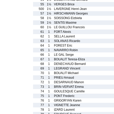
55
1½
VERGES Brice
500
1½
LAVERGNE Henri-Jean
57
1½
HIRSCHMANN Georges
58
1½
SOISSONG Elzbieta
59
1½
SENTIS Maxime
60
1½
LE GUILLOU Francois
61
1
FORT Alexis
62
1
SELLA Laurent
63
1
SOLANAS Ricardo
64
1
FOREST Eric
65
1
NAVARRO Robin
66
1
LE GAL Serge
67
1
BOUALIT Teresa-Eliza
68
1
DENECHAUD Bernard
69
1
LEGRAND Vincent
70
1
BOUALIT Michael
71
1
PRIEU Arnaud
72
1
DESARNAUD Manon
73
1
BRIN-VERVAT Emma
74
1
GOULESQUE Camille
75
1
PONT Frederic
76
1
GRIGORYAN Karen
77
1
VIGNETTE Jeanne
78
1
IZARD Laurent