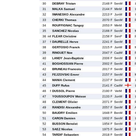
30
DEBRAY Tristan
2148 F
SenM
31
MALKA Samuel
2144 F
MinM
32
IWANESKO Alexandre
2213 F
JunM
33
CHERKI Thomas
2070 F
SenM
34
ROUFFIGNAC Tanguy
2053 F
MinM
35
SANCHEZ Nicolas
2168 F
SenM
36
mf
FLEAR Christine
2158 F
SenF
37
f
DAURELLE Herve
2241 F
SenM
38
GERTOSIO Franck
2215 F
JunM
39
RINGUET Noe
2047 F
CadM
40
LANDY Jean-Baptiste
2006 F
SenM
41
BOGHOSSIAN Pierre
2002 F
SenM
42
BRUNEAU Francois
2017 F
SenM
43
FEJZOVSKI Enver
2157 F
SenM
44
MANIA Clement
2137 F
SenM
45
DUFF Rufus
2141 F
CadM
46
f
DUSSOL Pierre
2190 F
VetM
47
YOUSSOUPOV Moisse
2133 F
JunM
48
CLEMENT Olivier
2071 F
SenM
49
RANDISI Alexandre
2057 F
SenM
50
BAUDRY Emilien
1648 F
BenM
51
CARON Damien
1932 F
SenM
52
BUSSON Benoist
1954 F
SenM
53
SAEZ Nicolas
1975 F
SenM
54
TARDIF Sebastien
2018 F
SenM