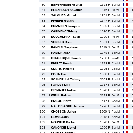
80
ESHGHABADI Asghar
1723 F
SenM
81
BERARD Jean-Claude
1816 F
VetM
82
SALGUES Michel
1781 F
SenM
83
RIVIERE Gerard
1747 F
SenM
84
BRIANCON Jacques
1885 F
SenM
85
CARIVENC Thierry
1820 F
SenM
86
BOUGUERRA Tayeb
1979 F
VetM
87
VERGES Brice
1891 F
SenM
88
RANDISI Stephane
1810 N
VetM
89
RABIER Jean
1848 F
SenM
90
GOULESQUE Camille
1708 F
JunM
91
PIGEAT Benoit
1773 F
CadM
92
SENTIS Maxime
1835 F
CadM
93
COLIN Enzo
1638 F
BenM
94
SCANDELLA Thierry
2003 F
SenM
95
FOREST Eric
1817 F
SenM
96
GRIMAULT Nathan
1620 F
BenM
97
f
WEILL Roland
2213 F
VetM
98
BIZEUL Pierre
1647 F
CadM
99
MALASSAGNE Jerome
1776 F
SenM
100
CHOSSON Julien
1600 N
PupM
101
LEWIS John
2118 F
SenM
102
MOUNIER Michel
1870 F
VetM
103
CANONGE Lionel
1996 F
SenM
104
CLAISSE Patrick
1879 F
SenM