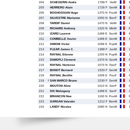
204
SCHEGERIN Andre
1788 F
VetM
205
HERRERO Alain
1726 F
SenM
206
BOGHOSSIAN Hugo
1370 N
PouM
207
SILVESTRE Marianne
1050 N
BenF
208
TARDIF Daniel
1470 N
VetM
209
RICHARD Anthony
1320 N
MinM
210
IZARD Laurent
1499 E
SenM
211
COMBELLE Xavier
1499 E
SenM
212
SIMONI Victor
1099 E
PupM
213
FLEAR James C.
1388 F
JunM
214
RAYNAL Etienne
1250 N
PupM
215
DAMOFLI Clement
1370 N
SenM
216
RAYNAL Hortense
1070 N
PpoF
217
BONOT Bernard
1520 F
SenM
218
RAYNAL Bertille
1009 E
PouF
219
f
SAN MARCO Bruno
2230 F
SenM
220
MOUTON Aline
1010 N
SenF
221
SIX Mahogany
1499 E
SenF
222
BRIANCON Noe
1160 N
PouM
223
GARGAN Valentin
1212 F
BenM
224
LANDY Nicolas
1680 N
SenM