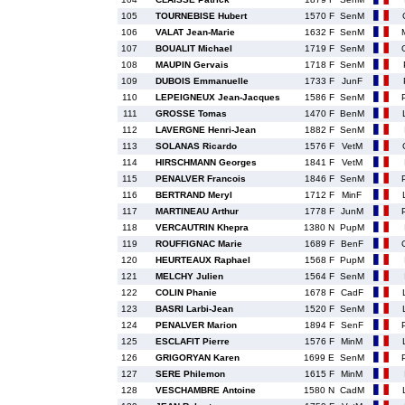
105
TOURNEBISE Hubert
1570 F
SenM
106
VALAT Jean-Marie
1632 F
SenM
107
BOUALIT Michael
1719 F
SenM
108
MAUPIN Gervais
1718 F
SenM
109
DUBOIS Emmanuelle
1733 F
JunF
110
LEPEIGNEUX Jean-Jacques
1586 F
SenM
111
GROSSE Tomas
1470 F
BenM
112
LAVERGNE Henri-Jean
1882 F
SenM
113
SOLANAS Ricardo
1576 F
VetM
114
HIRSCHMANN Georges
1841 F
VetM
115
PENALVER Francois
1846 F
SenM
116
BERTRAND Meryl
1712 F
MinF
117
MARTINEAU Arthur
1778 F
JunM
118
VERCAUTRIN Khepra
1380 N
PupM
119
ROUFFIGNAC Marie
1689 F
BenF
120
HEURTEAUX Raphael
1568 F
PupM
121
MELCHY Julien
1564 F
SenM
122
COLIN Phanie
1678 F
CadF
123
BASRI Larbi-Jean
1520 F
SenM
124
PENALVER Marion
1894 F
SenF
125
ESCLAFIT Pierre
1576 F
MinM
126
GRIGORYAN Karen
1699 E
SenM
127
SERE Philemon
1615 F
MinM
128
VESCHAMBRE Antoine
1580 N
CadM