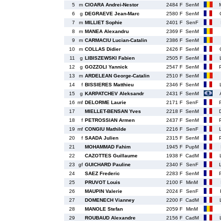
5
m
CIOARA Andrei-Nestor
2484 F
SenM
6
g
DEGRAEVE Jean-Marc
2580 F
SenM
7
m
MILLIET Sophie
2401 F
SenF
8
m
MANEA Alexandru
2369 F
SenM
9
m
CARMACIU Lucian-Catalin
2386 F
SenM
10
m
COLLAS Didier
2426 F
SenM
11
g
LIBISZEWSKI Fabien
2505 F
SenM
12
g
GOZZOLI Yannick
2547 F
SenM
13
m
ARDELEAN George-Catalin
2510 F
SenM
14
f
BISSIERES Matthieu
2346 F
SenM
15
g
KARPATCHEV Aleksandr
2431 F
SenM
16
mf
DELORME Laurie
2171 F
SenF
17
MIELLET-BENSAN Yves
2218 F
SenM
18
f
PETROSSIAN Armen
2437 F
SenM
19
mf
CONGIU Mathilde
2216 F
SenF
20
f
SAADA Julien
2315 F
SenM
21
MOHAMMAD Fahim
1945 F
PupM
22
CAZOTTES Guillaume
1938 F
CadM
23
gf
GUICHARD Pauline
2340 F
SenF
24
SAEZ Frederic
2283 F
SenM
25
PRUVOT Louis
2100 F
MinM
26
MAUPIN Valerie
2024 F
SenF
27
DOMENECH Vianney
2200 F
CadM
28
MANOLE Stefan
2059 F
MinM
29
ROUBAUD Alexandre
2156 F
CadM