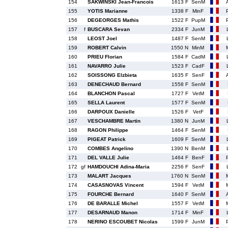
154
SAKWINSKI Jean-Francois
1613 F
SenM
155
YOTIS Marianne
1338 F
MinF
156
DEGEORGES Mathis
1522 F
PupM
157
f
BUSCARA Sevan
2334 F
JunM
158
LEOST Joel
1487 F
SenM
159
ROBERT Calvin
1550 N
MinM
160
PRIEU Florian
1584 F
CadM
161
NAVARRO Julie
1523 F
CadF
162
SOISSONG Elzbieta
1635 F
SenF
163
DENECHAUD Bernard
1558 F
SenM
164
BLANCHON Pascal
1727 F
VetM
165
SELLA Laurent
1577 F
SenM
166
DARPOUX Danielle
1526 F
VetF
167
VESCHAMBRE Martin
1380 N
JunM
168
RAGON Philippe
1464 F
SenM
169
PIGEAT Patrick
1609 F
SenM
170
COMBES Angelino
1390 N
BenM
171
DEL VALLE Julie
1464 F
BenF
172
gf
HAMDOUCHI Adina-Maria
2256 F
SenF
173
MALART Jacques
1760 N
SenM
174
CASASNOVAS Vincent
1594 F
VetM
175
FOURCHE Bernard
1640 F
SenM
176
DE BARALLE Michel
1557 F
VetM
177
DESARNAUD Manon
1714 F
MinF
178
NERINO ESCOUBET Nicolas
1599 F
JunM