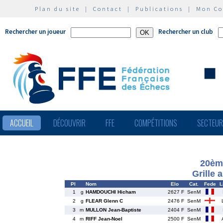
Plan du site
|
Contact
|
Publications
|
Mon C
Rechercher un joueur
Rechercher un club
ACCUEIL
DÉCOUVRIR
FFE
COMPÉTITIONS
SECTEU
20ème
Grille 
Pl
Nom
Elo
Cat.
Fede
L
1
g
HAMDOUCHI Hicham
2627 F
SenM
2
g
FLEAR Glenn C
2476 F
SenM
3
m
MULLON Jean-Baptiste
2404 F
SenM
4
m
RIFF Jean-Noel
2500 F
SenM