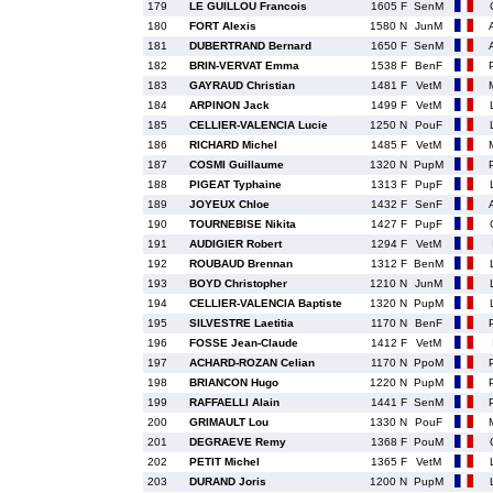
179
LE GUILLOU Francois
1605 F
SenM
180
FORT Alexis
1580 N
JunM
181
DUBERTRAND Bernard
1650 F
SenM
182
BRIN-VERVAT Emma
1538 F
BenF
183
GAYRAUD Christian
1481 F
VetM
184
ARPINON Jack
1499 F
VetM
185
CELLIER-VALENCIA Lucie
1250 N
PouF
186
RICHARD Michel
1485 F
VetM
187
COSMI Guillaume
1320 N
PupM
188
PIGEAT Typhaine
1313 F
PupF
189
JOYEUX Chloe
1432 F
SenF
190
TOURNEBISE Nikita
1427 F
PupF
191
AUDIGIER Robert
1294 F
VetM
192
ROUBAUD Brennan
1312 F
BenM
193
BOYD Christopher
1210 N
JunM
194
CELLIER-VALENCIA Baptiste
1320 N
PupM
195
SILVESTRE Laetitia
1170 N
BenF
196
FOSSE Jean-Claude
1412 F
VetM
197
ACHARD-ROZAN Celian
1170 N
PpoM
198
BRIANCON Hugo
1220 N
PupM
199
RAFFAELLI Alain
1441 F
SenM
200
GRIMAULT Lou
1330 N
PouF
201
DEGRAEVE Remy
1368 F
PouM
202
PETIT Michel
1365 F
VetM
203
DURAND Joris
1200 N
PupM