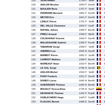
129
JEAN Robert
1759 F
VetM
130
AIGLON Nicolas
1953 F
SenM
131
BOULIER Rene
1707 F
VetM
132
PIERRARD Bernard
1861 F
SenM
133
MEYER Eric
1641 F
SenM
134
LEBLIC Pierre
1702 F
VetM
135
DEL VALLE Clemence
1602 F
CadF
136
RAYNAL Adrien
1585 F
BenM
137
PRIEU Arnaud
1549 F
MinM
138
COLIN-KHUU Vincent
1944 F
SenM
139
MALASSAGNE Gabriel
1350 F
PouM
140
TABARONI Serge
1599 F
VetM
141
ANDRIEU Luc
1500 N
SenM
142
BARBOT Pierre
1681 F
JunM
143
CARROIT Mathieu
1589 F
BenM
144
NOIREAUT Hoan
1520 F
BenM
145
LE GAL Serge
1768 N
SenM
146
AIGLON Michel
1543 F
VetM
147
PONT Frederic
1521 F
SenM
148
DONES Lucas
1440 N
BenM
149
GUERZEDER Thomas
1480 N
BenM
150
BOUALIT Teresa-Eliza
1730 N
SenF
151
DEGRAEVE Thomas
1432 F
PupM
152
SOBLECHERO Hugo
1445 F
CadM
153
FLAUJAC Benoit
1499 E
SenM