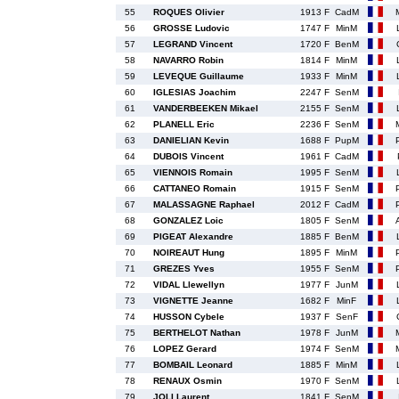
55
ROQUES Olivier
1913 F
CadM
56
GROSSE Ludovic
1747 F
MinM
57
LEGRAND Vincent
1720 F
BenM
58
NAVARRO Robin
1814 F
MinM
59
LEVEQUE Guillaume
1933 F
MinM
60
IGLESIAS Joachim
2247 F
SenM
61
VANDERBEEKEN Mikael
2155 F
SenM
62
PLANELL Eric
2236 F
SenM
63
DANIELIAN Kevin
1688 F
PupM
64
DUBOIS Vincent
1961 F
CadM
65
VIENNOIS Romain
1995 F
SenM
66
CATTANEO Romain
1915 F
SenM
67
MALASSAGNE Raphael
2012 F
CadM
68
GONZALEZ Loic
1805 F
SenM
69
PIGEAT Alexandre
1885 F
BenM
70
NOIREAUT Hung
1895 F
MinM
71
GREZES Yves
1955 F
SenM
72
VIDAL Llewellyn
1977 F
JunM
73
VIGNETTE Jeanne
1682 F
MinF
74
HUSSON Cybele
1937 F
SenF
75
BERTHELOT Nathan
1978 F
JunM
76
LOPEZ Gerard
1974 F
SenM
77
BOMBAIL Leonard
1885 F
MinM
78
RENAUX Osmin
1970 F
SenM
79
JOLI Laurent
1841 F
SenM