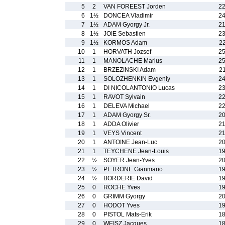
5
2
VAN FOREEST Jorden
22
6
1½
DONCEA Vladimir
24
7
1½
ADAM Gyorgy Jr.
21
8
1½
JOIE Sebastien
23
9
1½
KORMOS Adam
2
10
1
HORVATH Jozsef
25
11
1
MANOLACHE Marius
25
12
1
BRZEZINSKI Adam
2
13
1
SOLOZHENKIN Evgeniy
24
14
1
DI NICOLANTONIO Lucas
23
15
1
RAVOT Sylvain
22
16
1
DELEVA Michael
22
17
1
ADAM Gyorgy Sr.
20
18
1
ADDA Olivier
21
19
1
VEYS Vincent
21
20
1
ANTOINE Jean-Luc
20
21
1
TEYCHENE Jean-Louis
19
22
½
SOYER Jean-Yves
20
23
½
PETRONE Gianmario
19
24
½
BORDERIE David
19
25
0
ROCHE Yves
19
26
0
GRIMM Gyorgy
20
27
0
HODOT Yves
19
28
0
PISTOL Mats-Erik
18
29
0
WEISZ Jacques
18