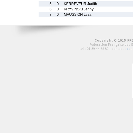
5
0
KERREVEUR Judith
6
0
KRYVINSKI Jenny
7
0
MAUSSION Lysa
Copyright © 2015 FFE
Fédération Française des 
tél :
01 39 44 65 80
| contact :
con