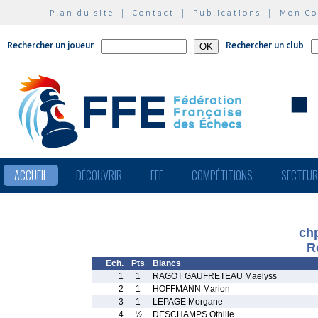
Plan du site
|
Contact
|
Publications
|
Mon C
Rechercher un joueur
Rechercher un club
ACCUEIL
DÉCOUVRIR
FFE
COMPÉTITIONS
SECTEU
chp
R
Ech.
Pts
Blancs
1
1
RAGOT GAUFRETEAU Maelyss
2
1
HOFFMANN Marion
3
1
LEPAGE Morgane
4
½
DESCHAMPS Othilie