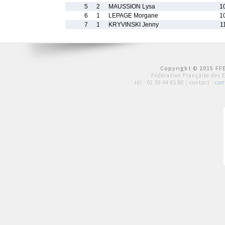
5
2
MAUSSION Lysa
1
6
1
LEPAGE Morgane
1
7
1
KRYVINSKI Jenny
1
Copyright © 2015 FFE
Fédération Française des 
tél :
01 39 44 65 80
| contact :
con