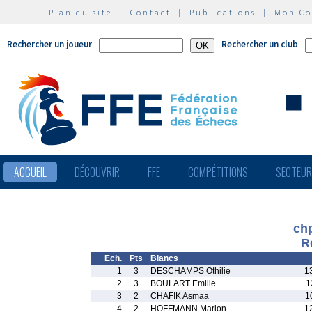
Plan du site
|
Contact
|
Publications
|
Mon C
Rechercher un joueur
Rechercher un club
ACCUEIL
DÉCOUVRIR
FFE
COMPÉTITIONS
SECTEU
chp
R
Ech.
Pts
Blancs
1
3
DESCHAMPS Othilie
1
2
3
BOULART Emilie
1
3
2
CHAFIK Asmaa
1
4
2
HOFFMANN Marion
1