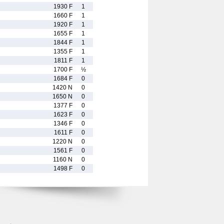
1930 F
1
1660 F
1
1920 F
1
1655 F
1
1844 F
1
1355 F
1
1811 F
1
1700 F
½
1684 F
0
1420 N
0
1650 N
0
1377 F
0
1623 F
0
1346 F
0
1611 F
0
1220 N
0
1561 F
0
1160 N
0
1498 F
0