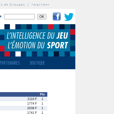
rs de Groupes
|
Imprimer
te
PARTENAIRES
BOUTIQUE
Pts
2110 F
1
1774 F
1
2038 F
1
1741 F
1