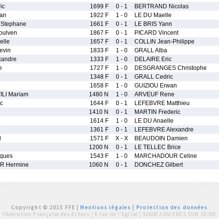
ic
1699 F
0 - 1
BERTRAND Nicolas
tan
1922 F
1 - 0
LE DU Maelle
Stephane
1661 F
0 - 1
LE BRIS Yann
oulven
1867 F
0 - 1
PICARD Vincent
elle
1657 F
0 - 1
COLLIN Jean-Philippe
evin
1833 F
1 - 0
GRALL Alba
xandre
1333 F
1 - 0
DELAIRE Eric
e
1727 F
1 - 0
DESGRANGES Christophe
1348 F
0 - 1
GRALL Cedric
1658 F
1 - 0
GUIZIOU Erwan
LI Mariam
1480 N
1 - 0
ARVEUF Rene
c
1644 F
0 - 1
LEFEBVRE Matthieu
1410 N
0 - 1
MARTIN Frederic
1614 F
1 - 0
LE DU Anaelle
1361 F
0 - 1
LEFEBVRE Alexandre
l
1571 F
X - X
BEAUDOIN Damien
1200 N
0 - 1
LE TELLEC Brice
ques
1543 F
1 - 0
MARCHADOUR Celine
 Hermine
1060 N
0 - 1
DONCHEZ Gilbert
Copyright © 2015 FFE |
Mentions légales
|
Protection des données
Fédération Française des Echecs |
6 rue de l'Eglise | 92600 ASNIERES SUR SEINE