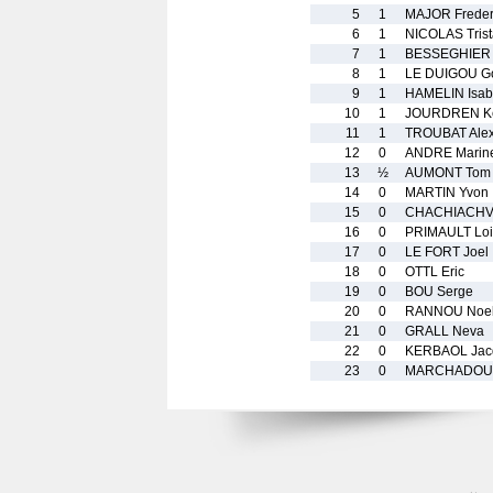
5
1
MAJOR Freder
6
1
NICOLAS Tris
7
1
BESSEGHIER 
8
1
LE DUIGOU G
9
1
HAMELIN Isab
10
1
JOURDREN K
11
1
TROUBAT Ale
12
0
ANDRE Marin
13
½
AUMONT Tom
14
0
MARTIN Yvon
15
0
CHACHIACHVI
16
0
PRIMAULT Loi
17
0
LE FORT Joel
18
0
OTTL Eric
19
0
BOU Serge
20
0
RANNOU Noe
21
0
GRALL Neva
22
0
KERBAOL Jac
23
0
MARCHADOUR