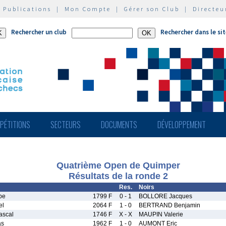
|
Publications
|
Mon Compte
|
Gérer son Club
|
Directeu
Rechercher un club
Rechercher dans le si
PÉTITIONS
SECTEURS
DOCUMENTS
DÉVELOPPEMENT
Quatrième Open de Quimper
Résultats de la ronde 2
Res.
Noirs
pe
1799 F
0 - 1
BOLLORE Jacques
el
2064 F
1 - 0
BERTRAND Benjamin
ascal
1746 F
X - X
MAUPIN Valerie
as
1962 F
1 - 0
AUMONT Eric