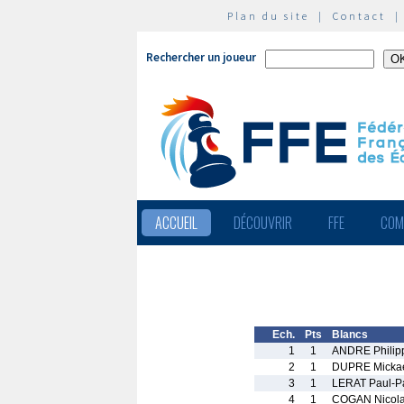
Plan du site
|
Contact
Rechercher un joueur
ACCUEIL
DÉCOUVRIR
FFE
COM
Ech.
Pts
Blancs
1
1
ANDRE Philip
2
1
DUPRE Micka
3
1
LERAT Paul-P
4
1
COGAN Nicol