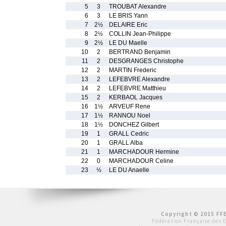
5
3
TROUBAT Alexandre
6
3
LE BRIS Yann
7
2½
DELAIRE Eric
8
2½
COLLIN Jean-Philippe
9
2½
LE DU Maelle
10
2
BERTRAND Benjamin
11
2
DESGRANGES Christophe
12
2
MARTIN Frederic
13
2
LEFEBVRE Alexandre
14
2
LEFEBVRE Matthieu
15
2
KERBAOL Jacques
16
1½
ARVEUF Rene
17
1½
RANNOU Noel
18
1½
DONCHEZ Gilbert
19
1
GRALL Cedric
20
1
GRALL Alba
21
1
MARCHADOUR Hermine
22
0
MARCHADOUR Celine
23
½
LE DU Anaelle
Copyright © 2015 FFE
Fédération Française des 