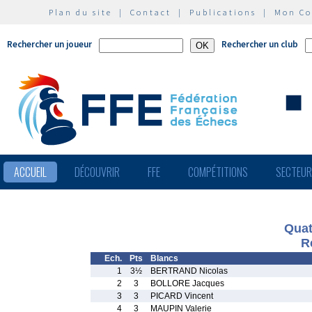
Plan du site
|
Contact
|
Publications
|
Mon C
Rechercher un joueur
Rechercher un club
ACCUEIL
DÉCOUVRIR
FFE
COMPÉTITIONS
SECTEU
Quat
R
Ech.
Pts
Blancs
1
3½
BERTRAND Nicolas
2
3
BOLLORE Jacques
3
3
PICARD Vincent
4
3
MAUPIN Valerie