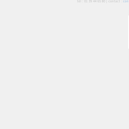
tél :
01 39 44 65 80
| contact :
con