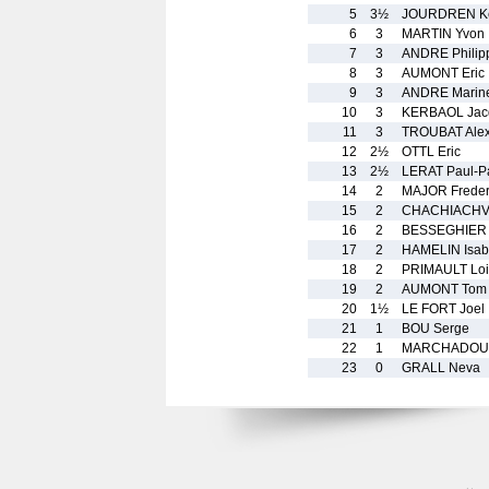
5
3½
JOURDREN K
6
3
MARTIN Yvon
7
3
ANDRE Philip
8
3
AUMONT Eric
9
3
ANDRE Marin
10
3
KERBAOL Jac
11
3
TROUBAT Ale
12
2½
OTTL Eric
13
2½
LERAT Paul-P
14
2
MAJOR Freder
15
2
CHACHIACHVI
16
2
BESSEGHIER 
17
2
HAMELIN Isab
18
2
PRIMAULT Loi
19
2
AUMONT Tom
20
1½
LE FORT Joel
21
1
BOU Serge
22
1
MARCHADOUR
23
0
GRALL Neva