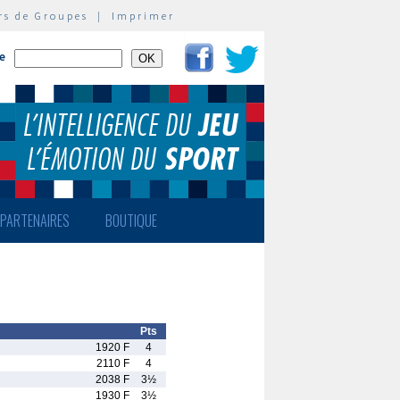
rs de Groupes
|
Imprimer
te
PARTENAIRES
BOUTIQUE
Pts
1920 F
4
2110 F
4
2038 F
3½
1930 F
3½