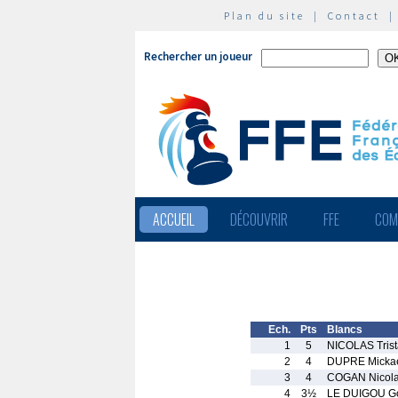
Plan du site
|
Contact
Rechercher un joueur
ACCUEIL
DÉCOUVRIR
FFE
COM
Ech.
Pts
Blancs
1
5
NICOLAS Tris
2
4
DUPRE Micka
3
4
COGAN Nicol
4
3½
LE DUIGOU G