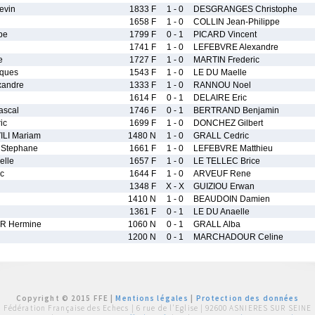
evin
1833 F
1 - 0
DESGRANGES Christophe
1658 F
1 - 0
COLLIN Jean-Philippe
pe
1799 F
0 - 1
PICARD Vincent
1741 F
1 - 0
LEFEBVRE Alexandre
e
1727 F
1 - 0
MARTIN Frederic
ques
1543 F
1 - 0
LE DU Maelle
xandre
1333 F
1 - 0
RANNOU Noel
1614 F
0 - 1
DELAIRE Eric
ascal
1746 F
0 - 1
BERTRAND Benjamin
ic
1699 F
1 - 0
DONCHEZ Gilbert
LI Mariam
1480 N
1 - 0
GRALL Cedric
Stephane
1661 F
1 - 0
LEFEBVRE Matthieu
elle
1657 F
1 - 0
LE TELLEC Brice
c
1644 F
1 - 0
ARVEUF Rene
1348 F
X - X
GUIZIOU Erwan
1410 N
1 - 0
BEAUDOIN Damien
1361 F
0 - 1
LE DU Anaelle
 Hermine
1060 N
0 - 1
GRALL Alba
1200 N
0 - 1
MARCHADOUR Celine
Copyright © 2015 FFE |
Mentions légales
|
Protection des données
Fédération Française des Echecs |
6 rue de l'Eglise | 92600 ASNIERES SUR SEINE