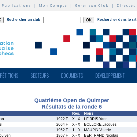
|
Publications
|
Mon Compte
|
Gérer son Club
|
Directeu
Rechercher un club
Rechercher dans le si
PÉTITIONS
SECTEURS
DOCUMENTS
DÉVELOPPEMENT
Quatrième Open de Quimper
Résultats de la ronde 6
Res.
Noirs
tan
1922 F
X - X
LE BRIS Yann
el
2064 F
X - X
BOLLORE Jacques
as
1962 F
1 - 0
MAUPIN Valerie
oulven
1867 F
X - X
BERTRAND Nicolas