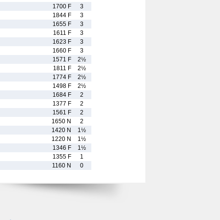
1700 F
3
1844 F
3
1655 F
3
1611 F
3
1623 F
3
1660 F
3
1571 F
2½
1811 F
2½
1774 F
2½
1498 F
2½
1684 F
2
1377 F
2
1561 F
2
1650 N
2
1420 N
1½
1220 N
1½
1346 F
1½
1355 F
1
1160 N
0