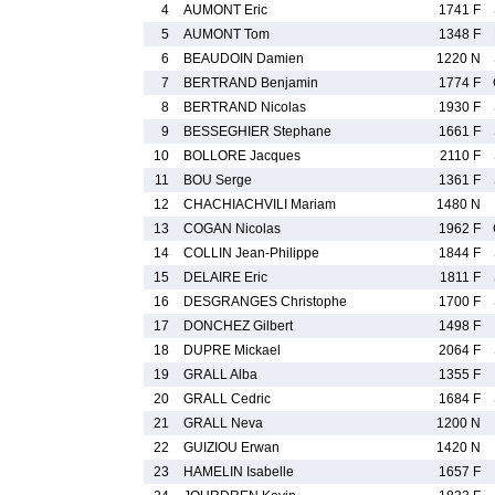
4
AUMONT Eric
1741 F
5
AUMONT Tom
1348 F
6
BEAUDOIN Damien
1220 N
7
BERTRAND Benjamin
1774 F
8
BERTRAND Nicolas
1930 F
9
BESSEGHIER Stephane
1661 F
10
BOLLORE Jacques
2110 F
11
BOU Serge
1361 F
12
CHACHIACHVILI Mariam
1480 N
13
COGAN Nicolas
1962 F
14
COLLIN Jean-Philippe
1844 F
15
DELAIRE Eric
1811 F
16
DESGRANGES Christophe
1700 F
17
DONCHEZ Gilbert
1498 F
18
DUPRE Mickael
2064 F
19
GRALL Alba
1355 F
20
GRALL Cedric
1684 F
21
GRALL Neva
1200 N
22
GUIZIOU Erwan
1420 N
23
HAMELIN Isabelle
1657 F