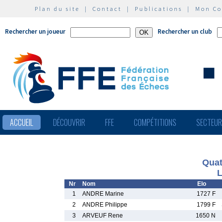
Plan du site
|
Contact
|
Publications
|
Mon C
Rechercher un joueur
Rechercher un club
ACCUEIL
DÉCOUVRIR
FFE
COMPÉTITIONS
SECTEU
Quat
L
Nr
Nom
Elo
1
ANDRE Marine
1727 F
2
ANDRE Philippe
1799 F
3
ARVEUF Rene
1650 N