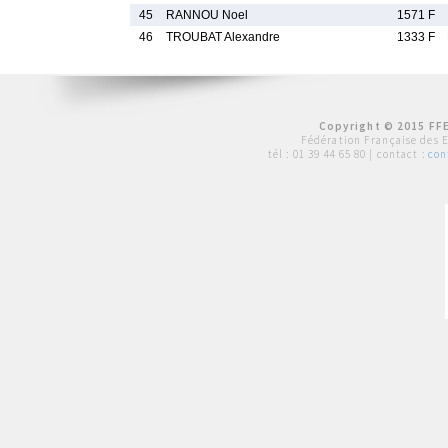
45
RANNOU Noel
1571 F
46
TROUBAT Alexandre
1333 F
Copyright © 2015 FFE
Fédération Française des 
tél :
01 39 44 65 80
| contact :
con