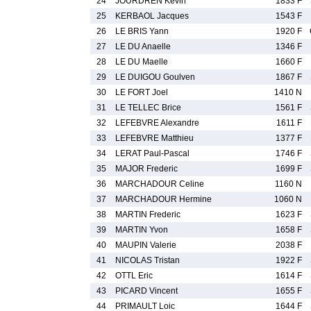
24
JOURDREN Kevin
1833 F
25
KERBAOL Jacques
1543 F
26
LE BRIS Yann
1920 F
27
LE DU Anaelle
1346 F
28
LE DU Maelle
1660 F
29
LE DUIGOU Goulven
1867 F
30
LE FORT Joel
1410 N
31
LE TELLEC Brice
1561 F
32
LEFEBVRE Alexandre
1611 F
33
LEFEBVRE Matthieu
1377 F
34
LERAT Paul-Pascal
1746 F
35
MAJOR Frederic
1699 F
36
MARCHADOUR Celine
1160 N
37
MARCHADOUR Hermine
1060 N
38
MARTIN Frederic
1623 F
39
MARTIN Yvon
1658 F
40
MAUPIN Valerie
2038 F
41
NICOLAS Tristan
1922 F
42
OTTL Eric
1614 F
43
PICARD Vincent
1655 F
44
PRIMAULT Loic
1644 F