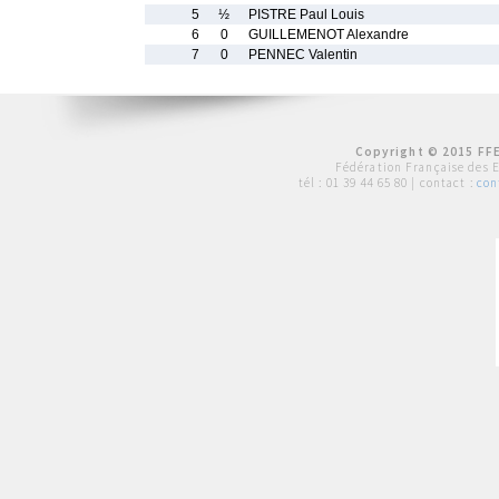
5
½
PISTRE Paul Louis
6
0
GUILLEMENOT Alexandre
7
0
PENNEC Valentin
Copyright © 2015 FFE
Fédération Française des 
tél :
01 39 44 65 80
| contact :
con