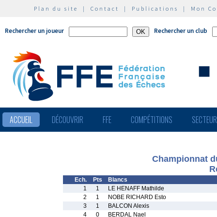
Plan du site
|
Contact
|
Publications
|
Mon C
Rechercher un joueur
Rechercher un club
ACCUEIL
DÉCOUVRIR
FFE
COMPÉTITIONS
SECTEU
Championnat du
R
Ech.
Pts
Blancs
1
1
LE HENAFF Mathilde
2
1
NOBE RICHARD Esto
3
1
BALCON Alexis
4
0
BERDAL Nael