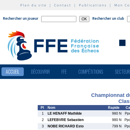
Plan du site
|
Contact
|
Publications
|
Mon C
Rechercher un joueur
Rechercher un club
ACCUEIL
DÉCOUVRIR
FFE
COMPÉTITIONS
SECTEU
Championnat du
Clas
Pl
Nom
Rapide
Ca
1
LE HENAFF Mathilde
980 N
Pp
2
LEFEBVRE Sebastien
980 N
Pp
3
NOBE RICHARD Esto
799 N
Pp