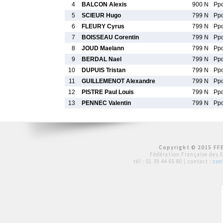
4
BALCON Alexis
900 N
Pp
5
SCIEUR Hugo
799 N
Pp
6
FLEURY Cyrus
799 N
Pp
7
BOISSEAU Corentin
799 N
Pp
8
JOUD Maelann
799 N
Pp
9
BERDAL Nael
799 N
Pp
10
DUPUIS Tristan
799 N
Pp
11
GUILLEMENOT Alexandre
799 N
Pp
12
PISTRE Paul Louis
799 N
Pp
13
PENNEC Valentin
799 N
Pp
Copyright © 2015 FFE
Fédération Française des 
tél :
01 39 44 65 80
| contact :
con