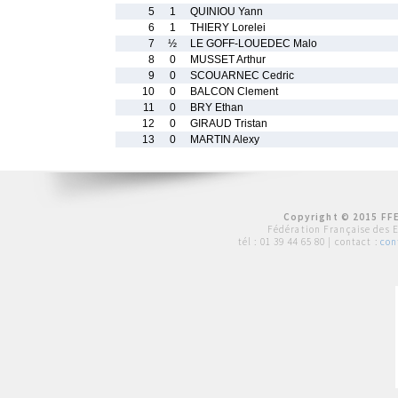
5
1
QUINIOU Yann
6
1
THIERY Lorelei
7
½
LE GOFF-LOUEDEC Malo
8
0
MUSSET Arthur
9
0
SCOUARNEC Cedric
10
0
BALCON Clement
11
0
BRY Ethan
12
0
GIRAUD Tristan
13
0
MARTIN Alexy
Copyright © 2015 FFE
Fédération Française des 
tél :
01 39 44 65 80
| contact :
con