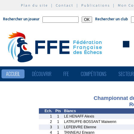
Plan du site
|
Contact
|
Publications
|
Mon C
Rechercher un joueur
Rechercher un club
ACCUEIL
DÉCOUVRIR
FFE
COMPÉTITIONS
SECTEU
Championnat du
R
Ech.
Pts
Blancs
1
1
LE HENAFF Alexis
2
1
LATRUFFE-BOSSANT Maiwenn
3
1
LEFEBVRE Etienne
4
1
TANNEAU Erwann